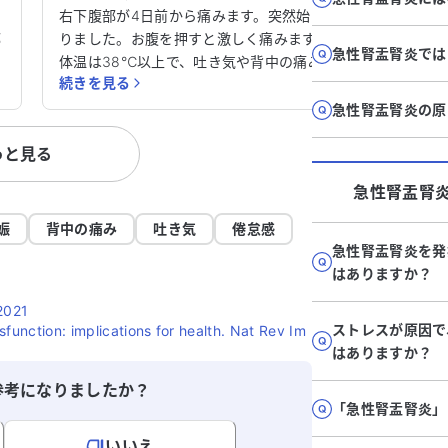
べきでしょうか？
よ
右下腹部が4日前から痛みます。突然始ま
部
りました。お腹を押すと激しく痛みます。
急性腎盂腎炎では
体温は38℃以上で、吐き気や背中の痛み
続きを見る
て
もあります。食欲も減っています。どの科
り
を受診すれば良いでしょうか？胃十二指腸
急性腎盂腎炎の原
潰瘍と言われたことがあります。
っと見る
さ
え
急性腎盂腎
娠
背中の痛み
吐き気
倦怠感
急性腎盂腎炎を発
はありますか？
021
ストレスが原因で
function: implications for health. Nat Rev Im
はありますか？
参考になりましたか？
「急性腎盂腎炎」
いいえ