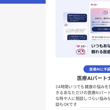
医療AIに不
医療AIパート
24時間いつでも健康の悩みを
きるあなただけの医療AIパー
な時や人に相談しづらい悩み
談もOKです