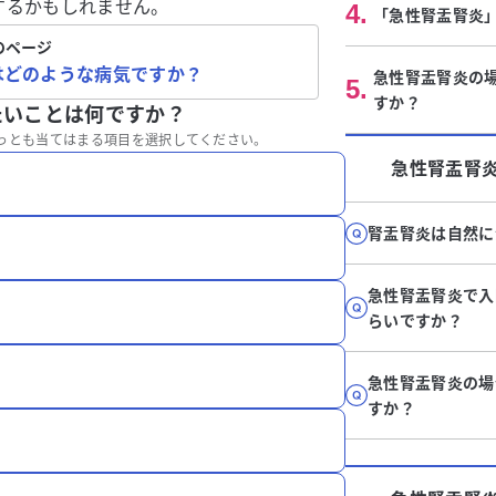
するかもしれません。
4
.
「急性腎盂腎炎
のページ
はどのような病気ですか？
急性腎盂腎炎の
5
.
すか？
たいことは何ですか？
っとも当てはまる項目を選択してください。
急性腎盂腎
腎盂腎炎は自然に
急性腎盂腎炎で入
らいですか？
急性腎盂腎炎の場
すか？