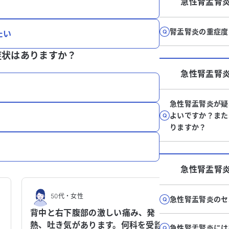
急性腎盂腎
腎盂腎炎の重症度
たい
症状はありますか？
急性腎盂腎
急性腎盂腎炎が疑
よいですか？また
りますか？
急性腎盂腎
50代
・
女性
急性腎盂腎炎のセ
背中と右下腹部の激しい痛み、発
熱、吐き気があります。何科を受診す
急性腎盂腎炎には