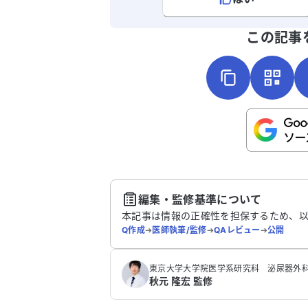
よろしければ、ご意見・ご感想をお
この記事
こちらは送信専用のフォームです。氏名や
さい。
送
編集・監修基準について
本記事は情報の正確性を担保するため、
Q作成
➔
医師執筆/監修
➔
QAレビュー
➔
公開
東京大学大学院医学系研究科 泌尿器外科
秋元 隆宏 監修