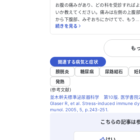
か？
お腹の痛みがあり、どの科を受診すれば
いか教えてください。痛みは左側の上腹
から下腹部、みぞおちにかけてで、もう2
続きを見る
ヶ月くらい続いています。徐々に悪化し
います。背中の痛みや便秘、吐き気もあ
ます。膵臓に問題があるのか心配です。以
も
前も同じような症状でいろいろな科を回
れました。どの診療科に行けばよいか教
関連する病気と症状
てください。
膀胱炎
糖尿病
尿路結石
妊
発熱
(参考文献)
並木幹夫標準泌尿器科学 第10版. 医学書院2
Glaser R, et al. Stress-induced immune dys
munol. 2005, 5, p.243-251.
こちらの記事は
はい