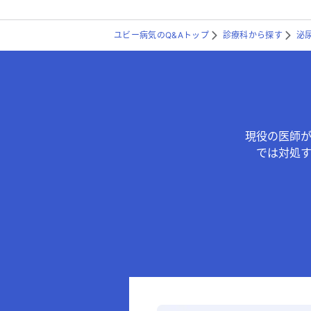
ユビー病気のQ&Aトップ
診療科から探す
泌
現役の医師
では対処