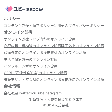
ポリシー
コンテンツ制作・運営ポリシー
利用規約
プライバシーポリシー
オンライン診療
オンライン診療トップ
内科のオンライン診療
心療内科・精神科のオンライン診療
睡眠外来のオンライン診療
頭痛外来のオンライン診療
皮膚科のオンライン診療
生活習慣病外来のオンライン診療
インフルエンザのオンライン診療
GERD (逆流性食道炎)のオンライン診療
気管支喘息・咳喘息のオンライン診療
花粉症のオンライン診療
会社情報
会社概要
Twitter
YouTube
Instagram
無断複写・転載を禁じております
©Ubie株式会社