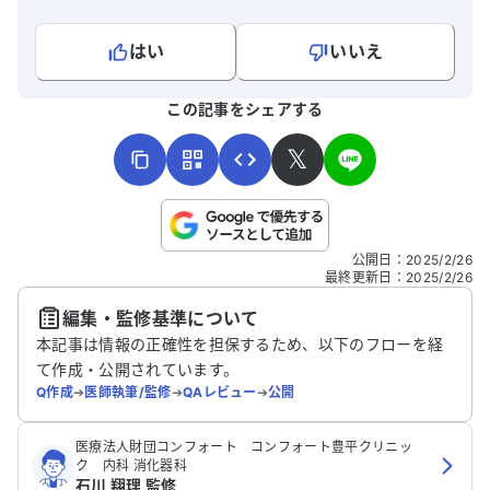
はい
いいえ
よろしければ、ご意見・ご感想をお寄せください。
この記事をシェアする
𝕏
こちらは送信専用のフォームです。氏名やご自身の病気の詳細な
公開日
：
2025/2/26
どの個人情報は入れないでください。
最終更新日
：
2025/2/26
編集・監修基準について
送信する
本記事は情報の正確性を担保するため、以下のフローを経
て作成・公開されています。
Q作成
➔
医師執筆/監修
➔
QAレビュー
➔
公開
医療法人財団コンフォート コンフォート豊平クリニッ
ク 内科 消化器科
石川 翔理 監修