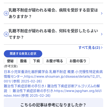
乳糖不耐症が疑われる場合、病院を受診する目安は
ありますか？
乳糖不耐症が疑われる場合、何科を受診したらよい
ですか？
すべて見る(
2
)
関連する病気と症状
便秘
腹痛
下痢
お腹が鳴る
お腹の張り
(参考文献)
日本小児栄養消化器肝臓学会.乳糖不耐症 概要.小児慢性特定疾病
情報センター,https://www.shouman.jp/disease/details/12_01_
001/（参照 2025-02-26）
難治性下痢症診断の手引き.Ⅰ 難治性下痢症診断アルゴリズムの解
説 ｜ 難治性下痢症診断の手引き.https://www.jspghan.org/idi/i
ndex.html（参照 2025-02-26）
こちらの記事は参考になりましたか？