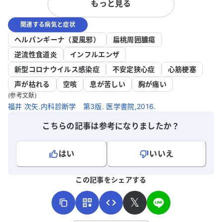
もっと見る
いと考えています。 この状況でどのように
りますが、再
対処すれば良いのか、アドバイスをいただ
日目にかか
関連する病気と症状
けると助かります。併用についての安全性
音を確認した
や、症状を和らげるための方法について教
日目の朝は3
ヘルパンギーナ（夏風邪）
扁桃周囲膿瘍
えていただければ幸いです。
仕事に行き
逆流性食道炎
インフルエンザ
がり、帰宅
新型コロナウイルス感染症
不安定狭心症
心筋梗塞
応しましたが
があります
声が枯れる
空咳
息が苦しい
胸が痛い
ればよいの
(参考文献)
助かります
福井 次矢.内科診断学 第3版. 医学書院,2016.
るように感
こちらの記事は参考になりましたか？
いです。
はい
いいえ
よろしければ、ご意見・ご感想をお寄せください。
この記事をシェアする
𝕏