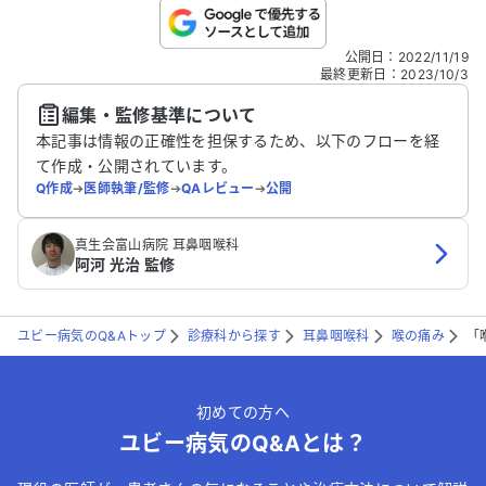
こちらは送信専用のフォームです。氏名やご自身の病気の詳細な
公開日
：
2022/11/19
どの個人情報は入れないでください。
最終更新日
：
2023/10/3
編集・監修基準について
送信する
本記事は情報の正確性を担保するため、以下のフローを経
て作成・公開されています。
Q作成
➔
医師執筆/監修
➔
QAレビュー
➔
公開
真生会富山病院 耳鼻咽喉科
阿河 光治 監修
ユビー病気のQ&Aトップ
診療科から探す
耳鼻咽喉科
喉の痛み
「
初めての方へ
ユビー病気のQ&Aとは？