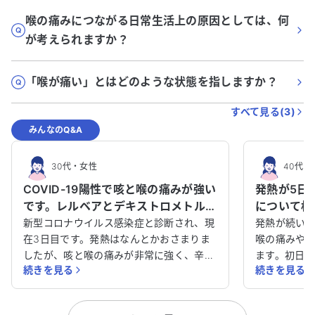
喉の痛みにつながる日常生活上の原因としては、何
が考えられますか？
「喉が痛い」とはどのような状態を指しますか？
すべて見る(
3
)
みんなのQ&A
30代
・
女性
40代
・
COVID-19陽性で咳と喉の痛みが強い
発熱が5日
です。レルベアとデキストロメトルフ
について相
ァン、フスコデの併用について教え
新型コロナウイルス感染症と診断され、現
発熱が続い
てください。
在3日目です。発熱はなんとかおさまりま
喉の痛みや
したが、咳と喉の痛みが非常に強く、辛い
ます。初日
続きを見る
続きを見る
状況です。 現在、咳止めや抗炎症剤、コロ
したが、コ
ナ治療薬を服用しており、併用が問題ない
した。処方
か心配です。他の医師の意見も聞いてみた
完全には下