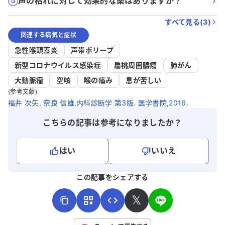
声の枯れに対して効果的な薬はありますか？
すべて見る(
3
)
関連する病気と症状
急性喉頭蓋炎
声帯ポリープ
新型コロナウイルス感染症
扁桃周囲膿瘍
肺がん
大動脈瘤
空咳
喉の痛み
息が苦しい
(参考文献)
福井 次矢, 奈良 信雄.内科診断学 第3版. 医学書院,2016.
こちらの記事は参考になりましたか？
はい
いいえ
よろしければ、ご意見・ご感想をお寄せください。
この記事をシェアする
𝕏