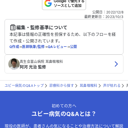
こちらは送信専用のフォームです。氏名やご自身の病気の詳細な
公開日
：
2022/12/8
どの個人情報は入れないでください。
最終更新日
：
2023/10/3
編集・監修基準について
送信する
本記事は情報の正確性を担保するため、以下のフローを経
て作成・公開されています。
Q作成
➔
医師執筆/監修
➔
QAレビュー
➔
公開
真生会富山病院 耳鼻咽喉科
阿河 光治 監修
ユビー病気のQ&Aトップ
診療科から探す
耳鼻咽喉科
声が枯れる
初めての方へ
ユビー病気のQ&Aとは？
現役の医師が、患者さんの気になることや治療方法について解説