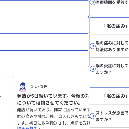
医療機関を受診す
「喉の痛み
喉の痛みに対して
処法はありますか
喉の炎症に対して
ますか？
40代
・
女性
20
い
発熱が5日続いています。今後の対応
「喉の痛み
腹痛、
フ
について相談させてください。
ていま
い。
現
発熱が続いており、非常に困っています。
お腹の痛
ストレスが原因で
喉の痛みや腫れ、咳、息苦しさも気になり
と考えて
ますか？
い
ます。初日に救急搬送され、点滴を受けま
け、治療
続きを見る
続きを見