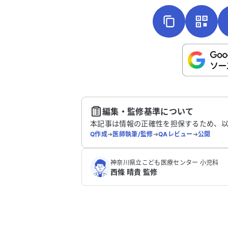
こちらは送信専用のフォームです。氏名や
さい。
送
編集・監修基準について
本記事は情報の正確性を担保するため、
Q作成
➔
医師執筆/監修
➔
QAレビュー
➔
公開
神奈川県立こども医療センター 小児科
西條 晴貴 監修