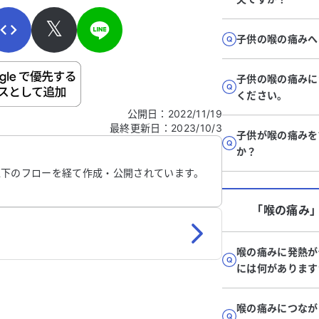
𝕏
子供の喉の痛みへ
子供の喉の痛みに
ご自身の病気の詳細などの個人情報は入れないでくだ
ください。
公開日
：
2022/11/19
最終更新日
：
2023/10/3
信する
子供が喉の痛みを
か？
以下のフローを経て作成・公開されています。
「喉の痛み
喉の痛みに発熱が
には何があります
喉の痛みにつなが