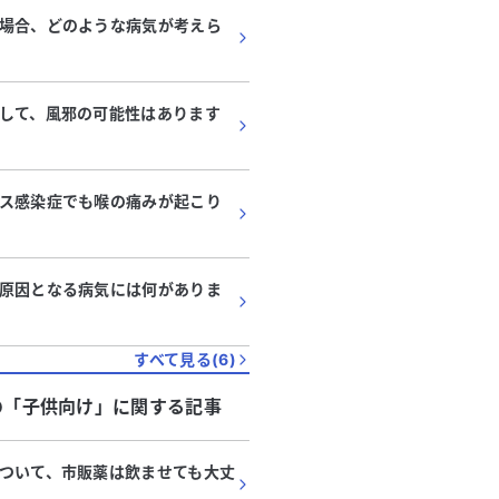
色の尿、喉の痛み、化膿したよう
やコロナウイルスの陰性結
場合、どのような病気が考えら
続いています。また、睾丸にゾワ
普段、発熱は喉の痛みから
感覚が走ることもあります。 血液
いのですが、今回はいつも
肝炎は否定され、精巣や腎臓のエ
感じています。解熱剤や咳
でも問題は見つかりませんでし
されました。 診断はまだ受けておらず、治
して、風邪の可能性はあります
査では腸球菌が有意であったた
療中の病気も特にありませ
物質を処方されましたが、症状の
どのように対処すればよい
られたものの、2週間経っても下
スをいただけると助かりま
ス感染症でも喉の痛みが起こり
。 肝臓の薬を服用する
痛みがいつもと違うため、
少し軽くなるため、何か関連があ
あるのかもしれないと心配
しれません。どのように対処すれ
度の受診が必要かどうか、
か、アドバイスをいただけると助
伺いたいです。どうかご助
原因となる病気には何がありま
。
します。
すべて見る(
6
)
の「
子供向け
」に関する記事
ついて、市販薬は飲ませても大丈