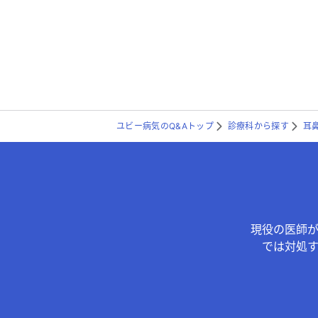
ユビー病気のQ&Aトップ
診療科から探す
耳
現役の医師
では対処