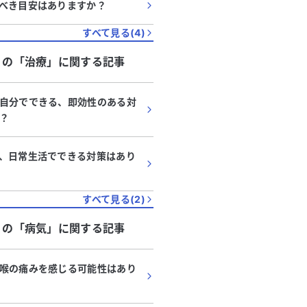
べき目安はありますか？
すべて見る(
4
)
」
の「
治療
」に関する記事
自分でできる、即効性のある対
？
、日常生活でできる対策はあり
すべて見る(
2
)
代
・
男性
40代
・
男性
」
色の濃い尿、喉の痛みが続い
の「
病気
」に関する記事
発熱後の喉の痛みが異
す。原因について教えてくださ
すべきでしょうか？
みが続いており、原因を知りたい
現在、熱はありませんが、
喉の痛みを感じる可能性はあり
います。性病や尿道炎の検査を受
うがよいのか悩んでいます。 発熱後に
を行いましたが、腹痛やゆるい
し、検査を受けましたが、
る
続きを見る