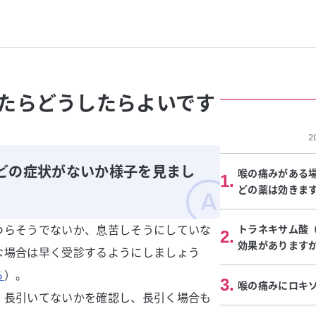
たらどうしたらよいです
2
どの症状がないか様子を見まし
喉の痛みがある
1
.
どの薬は効きま
つらそうでないか、息苦しそうにしていな
トラネキサム酸
2
.
効果があります
な場合は早く受診するようにしましょう
ら
）。
3
.
喉の痛みにロキ
、長引いてないかを確認し、長引く場合も