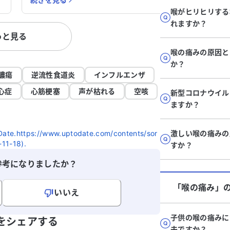
したが、コロナとインフルエンザは陰性で
便、濃い
喉がヒリヒリする
い
した。処方された薬を飲みましたが、熱は
な鼻水が
れますか？
た
完全には下がらず、時折落ち着くこともあ
ゾワした
っと見る
りますが、再び上がることがあります。 3
検査では
だ
日目にかかりつけ医を受診し、問診と胸の
コー検査
喉の痛みの原因と
性
音を確認したあと、薬をもらいました。4
た。尿検
か？
教
日目の朝は36度台後半まで下がったため
め、抗生
膿瘍
逆流性食道炎
インフルエンザ
仕事に行きましたが、午後には再び熱が上
改善は見
心症
心筋梗塞
声が枯れる
空咳
新型コロナウイル
がり、帰宅しました。解熱剤を使用して対
痢が収まりません
ますか？
応しましたが、今朝5日目の朝も38度の熱
と症状が
があります。この状況でどのように対処す
るのかも
ればよいのか、アドバイスをいただけると
ばよいの
oDate.https://www.uptodate.com/contents/sor
激しい喉の痛みの
助かります。症状が改善せず、悪化してい
かります
-11-18).
すか？
るように感じるため、適切な対応を知りた
参考になりましたか？
いです。
「喉の痛み」
いいえ
寄せください。
子供の喉の痛みに
をシェアする
夫ですか？