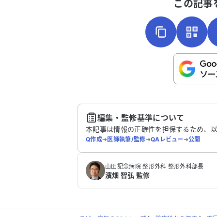
この記事
こちらは送信専用のフォームです。氏名や
さい。
送
編集・監修基準について
本記事は情報の正確性を担保するため、
Q作成
➔
医師執筆/監修
➔
QAレビュー
➔
公開
山田記念病院 整形外科 整形外科部長
濱畑 智弘 監修