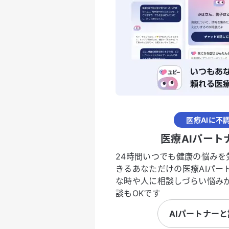
医療AIに不
医療AIパート
24時間いつでも健康の悩みを
きるあなただけの医療AIパー
な時や人に相談しづらい悩み
談もOKです
AIパートナー