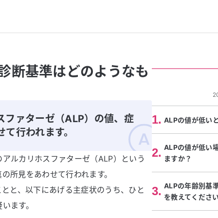
診断基準はどのようなも
2
スファターゼ（ALP）の値、症
1
.
ALPの値が低い
せて行われます。
ALPの値が低い
2
.
アルカリホスファターゼ（ALP）という
ますか？
真の所見をあわせて行われます。
ALPの年齢別基
3
.
ことと、以下にあげる主症状のうち、ひと
を教えてくださ
疑います。