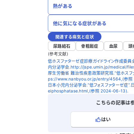
熱がある
他に気になる症状がある
関連する病気と症状
尿路結石
骨粗鬆症
血尿
頭
(参考文献)
低ホスファターゼ症診療ガイドライン作成委員会
内分泌学会.http://jspe.umin.jp/medical/fil
厚生労働省 難治性疾患政策研究班.“低ホスファタ
ps://www.nanbyou.or.jp/entry/4564,(参照
日本小児内分泌学会.“低フォスファターゼ症”.日本小児内分
eiphosphatase.html,(参照 2024-06-13).
こちらの記事は
はい
よろしければ、ご意見・ご感想をお