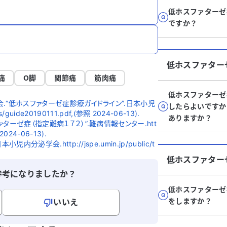
低ホスファターゼ
ですか？
低ホスファター
痛
O脚
関節痛
筋肉痛
低ホスファターゼ
.“低ホスファターゼ症診療ガイドライン”.日本小児
したらよいですか
es/guide20190111.pdf,(参照 2024-06-13).
ありますか？
ーゼ症（指定難病１７２）”.難病情報センター.htt
 2024-06-13).
泌学会.http://jspe.umin.jp/public/t
低ホスファター
参考になりましたか？
低ホスファターゼ
をしますか？
いいえ
寄せください。