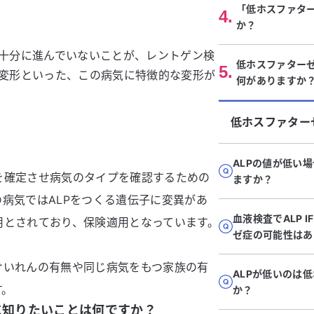
「低ホスファタ
4
.
か？
十分に進んでいないことが、レントゲン検
低ホスファター
5
.
変形といった、この病気に特徴的な変形が
何がありますか
低ホスファター
ALPの値が低い
を確定させ病気のタイプを確認するための
ますか？
病気ではALPをつくる遺伝子に変異があ
血液検査でALP 
用とされており、保険適用となっています。
ゼ症の可能性はあ
けいれんの有無や同じ病気をもつ家族の有
ALPが低いのは
す。
か？
に知りたいことは何ですか？