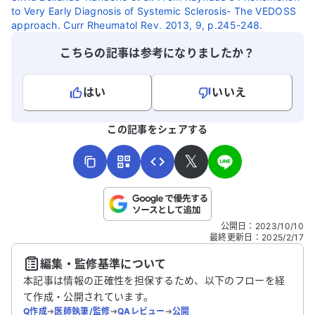
to Very Early Diagnosis of Systemic Sclerosis- The VEDOSS
approach. Curr Rheumatol Rev. 2013, 9, p.245-248.
こちらの記事は参考になりましたか？
はい
いいえ
よろしければ、ご意見・ご感想をお寄せください。
この記事をシェアする
𝕏
こちらは送信専用のフォームです。氏名やご自身の病気の詳細な
公開日
：
2023/10/10
どの個人情報は入れないでください。
最終更新日
：
2025/2/17
編集・監修基準について
送信する
本記事は情報の正確性を担保するため、以下のフローを経
て作成・公開されています。
Q作成
➔
医師執筆/監修
➔
QAレビュー
➔
公開