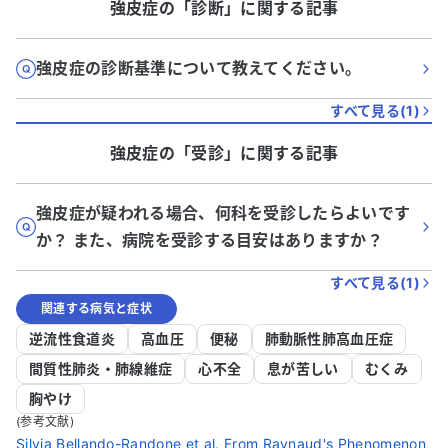
強皮症
の「
診断
」に関する記事
強皮症の診断基準について教えてください。
すべて見る(
1
)
強皮症
の「
受診
」に関する記事
強皮症が疑われる場合、何科を受診したらよいです
か？ また、病院を受診する目安はありますか？
すべて見る(
1
)
関連する病気と症状
逆流性食道炎
高血圧
便秘
肺動脈性肺高血圧症
間質性肺炎・肺線維症
心不全
息が苦しい
むくみ
胸やけ
(参考文献)
Silvia Bellando-Randone et al. From Raynaud's Phenomenon