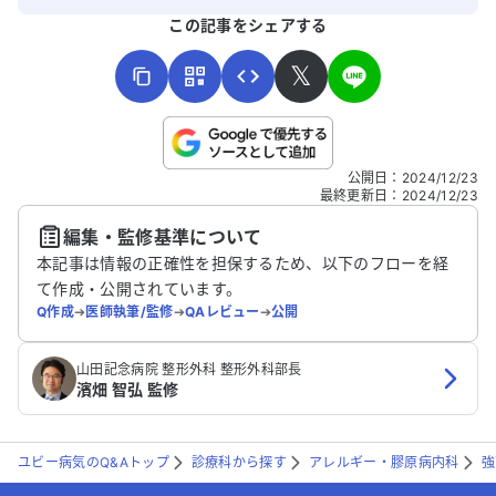
よろしければ、ご意見・ご感想をお寄せください。
この記事をシェアする
𝕏
こちらは送信専用のフォームです。氏名やご自身の病気の詳細な
公開日
：
2024/12/23
どの個人情報は入れないでください。
最終更新日
：
2024/12/23
編集・監修基準について
送信する
本記事は情報の正確性を担保するため、以下のフローを経
て作成・公開されています。
Q作成
➔
医師執筆/監修
➔
QAレビュー
➔
公開
山田記念病院 整形外科 整形外科部長
濱畑 智弘 監修
ユビー病気のQ&Aトップ
診療科から探す
アレルギー・膠原病内科
強