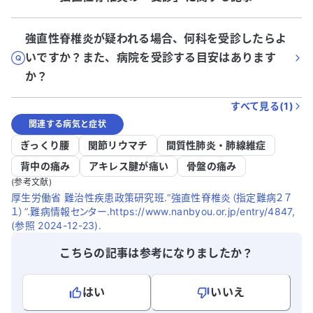
強直性脊椎炎が疑われる場合、何科を受診したらよ
いですか？また、病院を受診する目安はあります
か？
すべて見る(
1
)
関連する病気と症状
ぎっくり腰
関節リウマチ
間質性肺炎・肺線維症
背中の痛み
アキレス腱が痛い
骨盤の痛み
(参考文献)
厚生労働省 難治性疾患政策研究班.“強直性脊椎炎（指定難病２７
１）”.難病情報センター.https://www.nanbyou.or.jp/entry/4847,
(参照 2024-12-23).
こちらの記事は参考になりましたか？
はい
いいえ