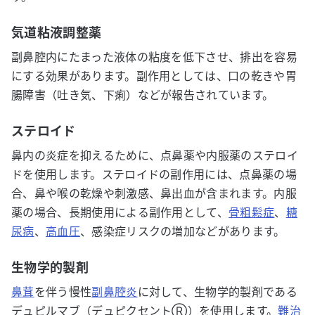
気道粘液調整薬
副鼻腔内にたまった液体の粘度を低下させ、排出を容易
にする効果があります。副作用としては、口の乾きや胃
腸障害（吐き気、下痢）などが報告されています。
ステロイド
鼻内の炎症を抑えるために、点鼻薬や内服薬のステロイ
ドを使用します。ステロイドの副作用には、点鼻薬の場
合、鼻や喉の乾燥や刺激感、鼻出血が含まれます。内服
薬の場合、長期使用による副作用として、
骨粗鬆症
、
糖
尿病
、
高血圧
、感染症リスクの増加などがあります。
生物学的製剤
鼻茸
を伴う慢性
副鼻腔炎
に対して、生物学的製剤である
デュピルマブ（デュピクセントⓇ︎）を使用します。
難治