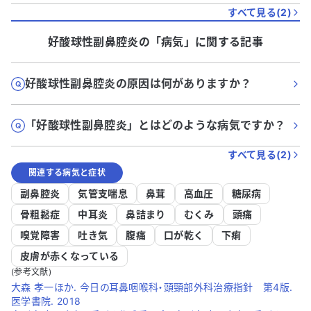
すべて見る(
2
)
好酸球性副鼻腔炎
の「
病気
」に関する記事
好酸球性副鼻腔炎の原因は何がありますか？
「好酸球性副鼻腔炎」とはどのような病気ですか？
すべて見る(
2
)
関連する病気と症状
副鼻腔炎
気管支喘息
鼻茸
高血圧
糖尿病
骨粗鬆症
中耳炎
鼻詰まり
むくみ
頭痛
嗅覚障害
吐き気
腹痛
口が乾く
下痢
皮膚が赤くなっている
(参考文献)
大森 孝一ほか. 今日の耳鼻咽喉科・頭頸部外科治療指針 第4版.
医学書院. 2018