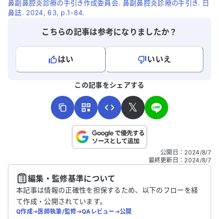
鼻副鼻腔炎診療の手引き作成委員会. 鼻副鼻腔炎診療の手引き. 日
鼻誌. 2024, 63, p.1-84.
こちらの記事は参考になりましたか？
はい
いいえ
よろしければ、ご意見・ご感想をお寄せください。
この記事をシェアする
𝕏
こちらは送信専用のフォームです。氏名やご自身の病気の詳細な
公開日
：
2024/8/7
どの個人情報は入れないでください。
最終更新日
：
2024/8/7
編集・監修基準について
送信する
本記事は情報の正確性を担保するため、以下のフローを経
て作成・公開されています。
Q作成
➔
医師執筆/監修
➔
QAレビュー
➔
公開