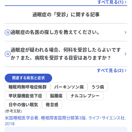
すべて見る(
1
)
過眠症
の「
受診
」に関する記事
過眠症の名医の探し方を教えてください。
過眠症が疑われる場合、何科を受診したらよいです
か？また、病院を受診する目安はありますか？
すべて見る(
2
)
関連する病気と症状
睡眠時無呼吸症候群
パーキンソン病
うつ病
甲状腺機能低下症
脳腫瘍
ナルコレプシー
日中の強い眠気
倦怠感
(参考文献)
米国睡眠医学会著. 睡眠障害国際分類第3版. ライフ・サイエンス社.
2018