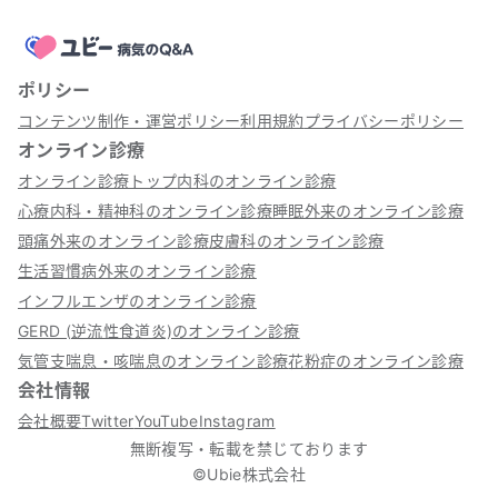
ポリシー
コンテンツ制作・運営ポリシー
利用規約
プライバシーポリシー
オンライン診療
オンライン診療トップ
内科のオンライン診療
心療内科・精神科のオンライン診療
睡眠外来のオンライン診療
頭痛外来のオンライン診療
皮膚科のオンライン診療
生活習慣病外来のオンライン診療
インフルエンザのオンライン診療
GERD (逆流性食道炎)のオンライン診療
気管支喘息・咳喘息のオンライン診療
花粉症のオンライン診療
会社情報
会社概要
Twitter
YouTube
Instagram
無断複写・転載を禁じております
©Ubie株式会社