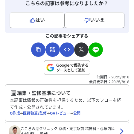
こちらの記事は参考になりましたか？
はい
いいえ
よろしければ、ご意見・ご感想をお寄せください。
この記事をシェアする
𝕏
こちらは送信専用のフォームです。氏名やご自身の病気の詳細な
公開日
：
2025/8/18
どの個人情報は入れないでください。
最終更新日
：
2025/8/18
編集・監修基準について
送信する
本記事は情報の正確性を担保するため、以下のフローを経
て作成・公開されています。
Q作成
➔
医師執筆/監修
➔
QAレビュー
➔
公開
こころの港クリニック 京橋・東京駅前 精神科・心療内科