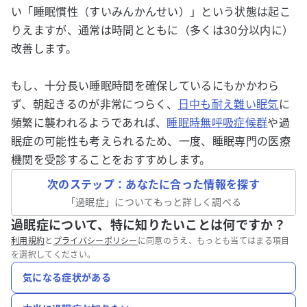
い「睡眠慣性（すいみんかんせい）」という状態は起こ
りえますが、通常は時間とともに（多くは30分以内に）
改善します。
もし、十分長い睡眠時間を確保しているにもかかわら
ず、朝起きるのが非常につらく、
日中も耐え難い眠気
に
頻繁に襲われるようであれば、
睡眠時無呼吸症候群
や過
眠症の可能性も考えられるため、一度、睡眠専門の医療
機関を受診することをおすすめします。
次のステップ：あなたに合った情報を探す
「
過眠症
」についてもっと詳しく調べる
過眠症について、特に知りたいことは何ですか？
利用規約
と
プライバシーポリシー
に同意のうえ、もっとも当てはまる項目
を選択してください。
気になる症状がある