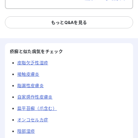
もっとQ&Aを見る
疥癬と似た病気をチェック
皮脂欠乏性湿疹
接触皮膚炎
脂漏性皮膚炎
自家感作性皮膚炎
扁平苔癬（爪含む）
オンコセルカ症
陰部湿疹