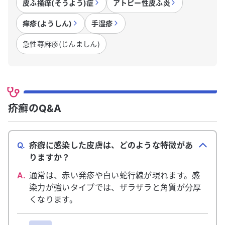
皮ふ掻痒(そうよう)症
アトピー性皮ふ炎
痒疹(ようしん)
手湿疹
急性蕁麻疹(じんましん)
疥癬のQ&A
Q.
疥癬に感染した皮膚は、どのような特徴があ
りますか？
A.
通常は、赤い発疹や白い蛇行線が現れます。感
染力が強いタイプでは、ザラザラと角質が分厚
くなります。