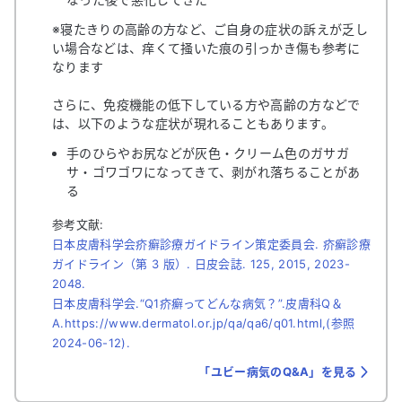
※寝たきりの高齢の方など、ご自身の症状の訴えが乏し
い場合などは、痒くて掻いた痕の引っかき傷も参考に
なります
さらに、免疫機能の低下している方や高齢の方などで
は、以下のような症状が現れることもあります。
手のひらやお尻などが灰色・クリーム色のガサガ
サ・ゴワゴワになってきて、剥がれ落ちることがあ
る
参考文献:
日本皮膚科学会疥癬診療ガイドライン策定委員会. 疥癬診療
ガイドライン（第 3 版）. 日皮会誌. 125, 2015, 2023-
2048.
日本皮膚科学会.“Q1疥癬ってどんな病気？”.皮膚科Q＆
A.https://www.dermatol.or.jp/qa/qa6/q01.html,(参照
2024-06-12).
「ユビー病気のQ&A」を見る