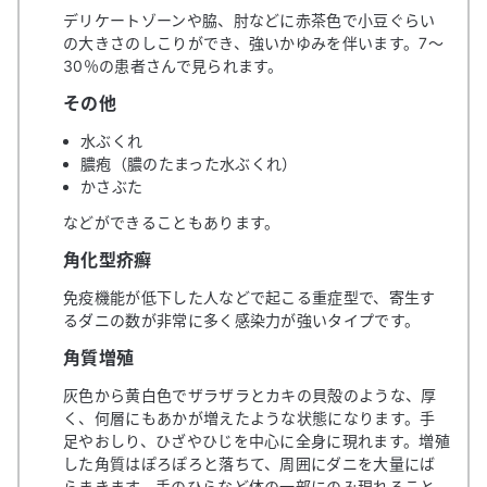
デリケートゾーンや脇、肘などに赤茶色で小豆ぐらい
の大きさのしこりができ、強いかゆみを伴います。7～
30％の患者さんで見られます。
その他
水ぶくれ
膿疱（膿のたまった水ぶくれ）
かさぶた
などができることもあります。
角化型疥癬
免疫機能が低下した人などで起こる重症型で、寄生す
るダニの数が非常に多く感染力が強いタイプです。
角質増殖
灰色から黄白色でザラザラとカキの貝殻のような、厚
く、何層にもあかが増えたような状態になります。手
足やおしり、ひざやひじを中心に全身に現れます。増殖
した角質はぽろぽろと落ちて、周囲にダニを大量にば
らまきます。手のひらなど体の一部にのみ現れること