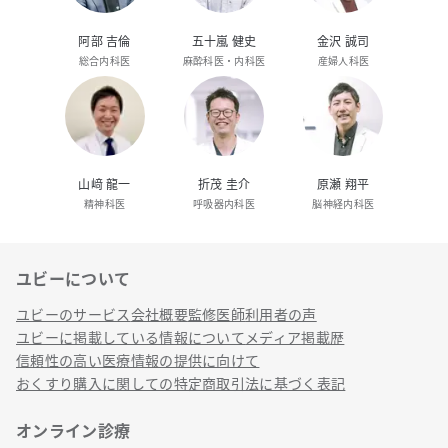
阿部 吉倫
五十嵐 健史
金沢 誠司
総合内科医
麻酔科医・内科医
産婦人科医
山﨑 龍一
折茂 圭介
原瀬 翔平
精神科医
呼吸器内科医
脳神経内科医
ユビーについて
リンク
ユビーのサービス
会社概要
監修医師
利用者の声
ユビーに掲載している情報について
メディア掲載歴
信頼性の高い医療情報の提供に向けて
おくすり購入に関しての特定商取引法に基づく表記
オンライン診療