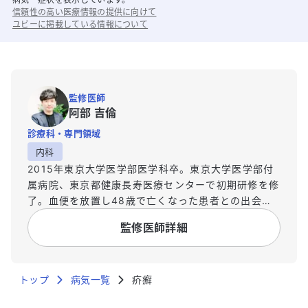
信頼性の高い医療情報の提供に向けて
ユビーに掲載している情報について
監修医師
阿部 吉倫
診療科・専門領域
内科
2015年東京大学医学部医学科卒。東京大学医学部付
属病院、東京都健康長寿医療センターで初期研修を修
了。血便を放置し48歳で亡くなった患者との出会い
をきっかけにデータサイエンスの世界へ。2017年5月
監修医師詳細
にUbie株式会社を共同創業。2019年12月より日本救
急医学会救急AI研究活性化特別委員会委員。2020年
Forbes 30 Under 30 Asia Healthcare & Science
トップ
部門選出。
病気一覧
疥癬