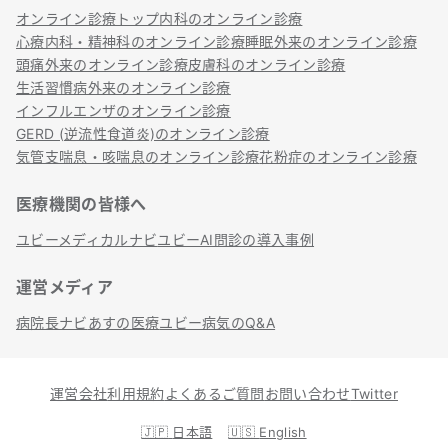
オンライン診療トップ
内科のオンライン診療
心療内科・精神科のオンライン診療
睡眠外来のオンライン診療
頭痛外来のオンライン診療
皮膚科のオンライン診療
生活習慣病外来のオンライン診療
インフルエンザのオンライン診療
GERD (逆流性食道炎)のオンライン診療
気管支喘息・咳喘息のオンライン診療
花粉症のオンライン診療
医療機関の皆様へ
ユビーメディカルナビ
ユビーAI問診の導入事例
運営メディア
病院長ナビ
あすの医療
ユビー病気のQ&A
運営会社
利用規約
よくあるご質問
お問い合わせ
Twitter
🇯🇵
日本語
🇺🇸
English