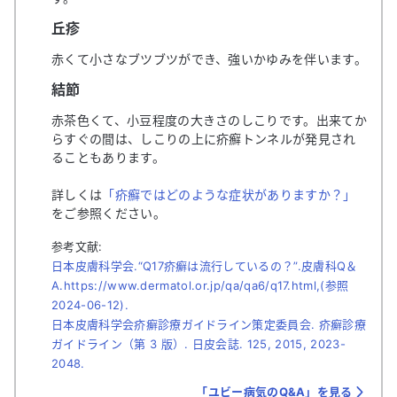
丘疹
赤くて小さなブツブツができ、強いかゆみを伴います。
結節
赤茶色くて、小豆程度の大きさのしこりです。出来てか
らすぐの間は、しこりの上に疥癬トンネルが発見され
ることもあります。
詳しくは
「疥癬ではどのような症状がありますか？」
をご参照ください。
参考文献:
日本皮膚科学会.“Q17疥癬は流行しているの？”.皮膚科Q＆
A.https://www.dermatol.or.jp/qa/qa6/q17.html,(参照
2024-06-12).
日本皮膚科学会疥癬診療ガイドライン策定委員会. 疥癬診療
ガイドライン（第 3 版）. 日皮会誌. 125, 2015, 2023-
2048.
「ユビー病気のQ&A」を見る