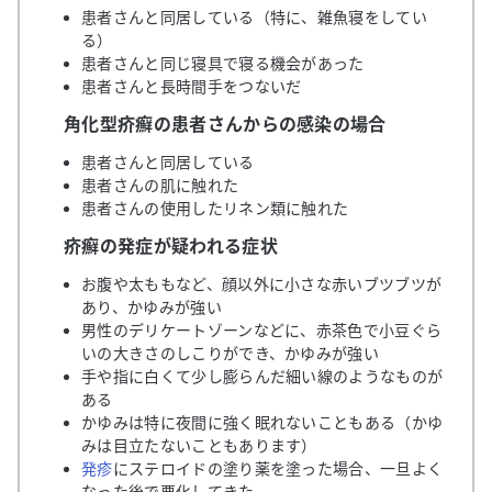
患者さんと同居している（特に、雑魚寝をしてい
る）
患者さんと同じ寝具で寝る機会があった
患者さんと長時間手をつないだ
角化型疥癬の患者さんからの感染の場合
患者さんと同居している
患者さんの肌に触れた
患者さんの使用したリネン類に触れた
疥癬の発症が疑われる症状
お腹や太ももなど、顔以外に小さな赤いブツブツが
あり、かゆみが強い
男性のデリケートゾーンなどに、赤茶色で小豆ぐら
いの大きさのしこりができ、かゆみが強い
手や指に白くて少し膨らんだ細い線のようなものが
ある
かゆみは特に夜間に強く眠れないこともある（かゆ
みは目立たないこともあります）
発疹
にステロイドの塗り薬を塗った場合、一旦よく
なった後で悪化してきた