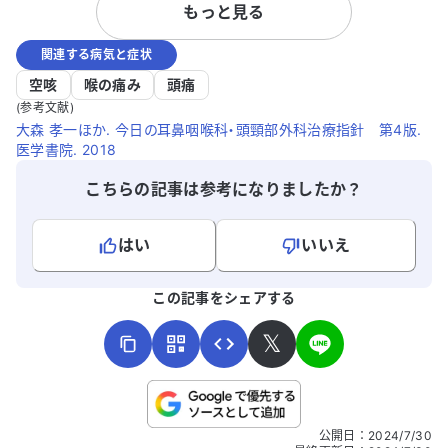
もっと見る
炎や慢性副鼻腔炎、食物アレルギーもあり
ます。
ます。 どのように対処すれば良いのか、ア
関連する病気と症状
ドバイスをいただけると助かります。特に
右足の痛みについて、効果的な治療法があ
空咳
喉の痛み
頭痛
れば教えてください。
(参考文献)
大森 孝一ほか. 今日の耳鼻咽喉科・頭頸部外科治療指針 第4版.
医学書院. 2018
こちらの記事は参考になりましたか？
はい
いいえ
よろしければ、ご意見・ご感想をお寄せください。
この記事をシェアする
𝕏
こちらは送信専用のフォームです。氏名やご自身の病気の詳細な
公開日
：
2024/7/30
どの個人情報は入れないでください。