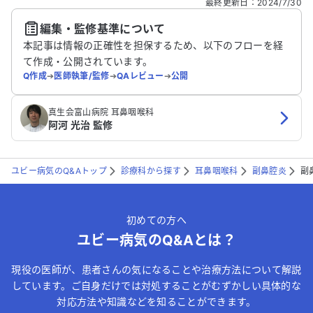
最終更新日
：
2024/7/30
編集・監修基準について
送信する
本記事は情報の正確性を担保するため、以下のフローを経
て作成・公開されています。
Q作成
➔
医師執筆/監修
➔
QAレビュー
➔
公開
真生会富山病院 耳鼻咽喉科
阿河 光治 監修
ユビー病気のQ&Aトップ
診療科から探す
耳鼻咽喉科
副鼻腔炎
副
初めての方へ
ユビー病気のQ&Aとは？
現役の医師が、患者さんの気になることや治療方法について解説
しています。ご自身だけでは対処することがむずかしい具体的な
対応方法や知識などを知ることができます。