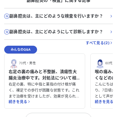
副鼻腔炎
の「
検査
」に関する記事
副鼻腔炎は、主にどのような検査を行いますか？
副鼻腔炎は、主にどのようにして診断しますか？
すべて見る(
2
)
みんなのQ&A
70代
・
男性
60代
・
右足の裏の痛みと不整脈、潰瘍性大
喉の痛み、
腸炎治療中です。対処法について相談
くなどの症
させてください。
中の私は何
右足の裏、特に中指と薬指の付け根が痛
こんにちは。
く、裸足での歩行が困難な状態です。これ
か？
り、7日頃か
まで治療を受けましたが、効果が見られ
として声が
続きを見る
続きを見る
ず、現在は中敷を使用しています。 アレル
や花粉症の
ギー性疾患や不整脈、潰瘍性大腸炎などの
ません。糖
病気で治療を受けており、アレルギー性鼻
診すれば良