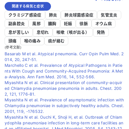
関連する病気と症状
クラミジア感染症
肺炎
肺炎球菌感染症
気管支炎
副鼻腔炎
風邪
膿胸
妊娠
徐脈
オウム病
息が苦しい
息切れ
咳嗽（咳が出る）
発熱
頭痛
喉の痛み
痰が絡む
(参考文献)
Basarab M et al. Atypical pneumonia. Curr Opin Pulm Med. 2
014, 20, 247-51.
Marchello C et al. Prevalence of Atypical Pathogens in Patie
nts With Cough and Community-Acquired Pneumonia: A Met
a-Analysis. Ann Fam Med. 2016, 14, 552-566.
Miyashita N et al. Clinical presentation of community-acquir
ed Chlamydia pneumoniae pneumonia in adults. Chest. 200
2, 121, 1776-81.
Miyashita N et al. Prevalence of asymptomatic infection with
Chlamydia pneumoniae in subjectively healthy adults. Chest.
2001, 119, -176532.
Miyashita N et al. Ouchi K, Shoji H, et al. Outbreak of Chlam
ydophila pneumoniae infection in long-term care facilities an
d an affiliated hospital. J Med Microbiol. 2005, 54, 1243-12