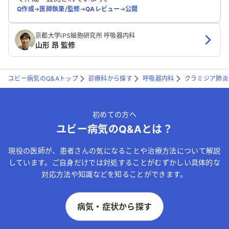
Q作成
➔
医師執筆/監修
➔
QAレビュー
➔
公開
京都大学iPS細胞研究所 呼吸器内科
山形 昂 監修
ユビー病気のQ&Aトップ
診療科から探す
呼吸器内科
クラミジア肺炎
初めての方へ
ユビー病気のQ&Aとは？
現役の医師が、患者さんの気になることや治療方法について解説
しています。ご自身だけでは対処することがむずかしい具体的な
対応方法や知識などを知ることができます。
病気・症状から探す