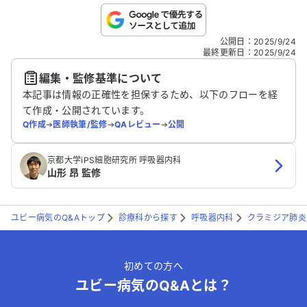
こちらは送信専用のフォームです。氏名やご自身の病気の詳細な
公開日
：
2025/9/24
どの個人情報は入れないでください。
最終更新日
：
2025/9/24
編集・監修基準について
送信する
本記事は情報の正確性を担保するため、以下のフローを経
て作成・公開されています。
Q作成
➔
医師執筆/監修
➔
QAレビュー
➔
公開
京都大学iPS細胞研究所 呼吸器内科
山形 昂 監修
ユビー病気のQ&Aトップ
診療科から探す
呼吸器内科
クラミジア肺炎
初めての方へ
ユビー病気のQ&Aとは？