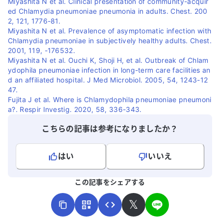
Miyashita N et al. Clinical presentation of community-acquir
ed Chlamydia pneumoniae pneumonia in adults. Chest. 200
2, 121, 1776-81.
Miyashita N et al. Prevalence of asymptomatic infection with
Chlamydia pneumoniae in subjectively healthy adults. Chest.
2001, 119, -176532.
Miyashita N et al. Ouchi K, Shoji H, et al. Outbreak of Chlam
ydophila pneumoniae infection in long-term care facilities an
d an affiliated hospital. J Med Microbiol. 2005, 54, 1243-12
47.
Fujita J et al. Where is Chlamydophila pneumoniae pneumoni
a?. Respir Investig. 2020, 58, 336-343.
こちらの記事は参考になりましたか？
はい
いいえ
よろしければ、ご意見・ご感想をお寄せください。
この記事をシェアする
𝕏