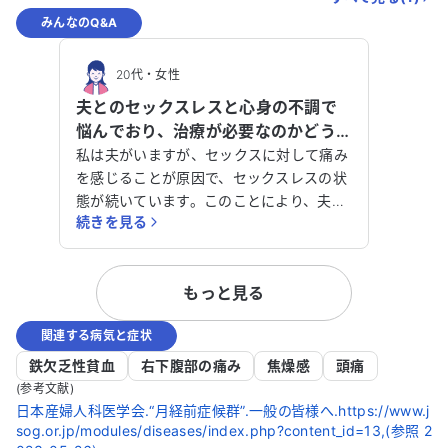
みんなのQ&A
20代
・
女性
夫とのセックスレスと心身の不調で
悩んでおり、治療が必要なのかどう
かなど、具体的な指針を教えていた
私は夫がいますが、セックスに対して痛み
だきたいです。
を感じることが原因で、セックスレスの状
態が続いています。このことにより、夫か
続きを見る
ら不満があり、なんとか解決したいと考え
ていますが、どうしても前向きになれませ
ん。 また、落ち込みやすく、自分に自信
もっと見る
が持てず、常に疲れている状態が続いてい
ます。これらの問題が自分の意思で解決で
関連する病気と症状
きるものなのか、それとも治療が必要なの
か判断がつきません。市販薬で対処できる
鉄欠乏性貧血
右下腹部の痛み
焦燥感
頭痛
のであれば試してみたいと考えています。
(参考文献)
具体的な指針を教えていただけると助かり
日本産婦人科医学会.“月経前症候群”.一般の皆様へ.https://www.j
sog.or.jp/modules/diseases/index.php?content_id=13,(参照 2
ます。どうかアドバイスをお願いいたしま