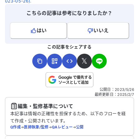
023-05-26).
す。
こちらの記事は参考になりましたか？
はい
いいえ
よろしければ、ご意見・ご感想をお寄せください。
この記事をシェアする
𝕏
こちらは送信専用のフォームです。氏名やご自身の病気の詳細な
公開日
：
2023/5/26
どの個人情報は入れないでください。
最終更新日
：
2025/2/7
編集・監修基準について
送信する
本記事は情報の正確性を担保するため、以下のフローを経
て作成・公開されています。
Q作成
➔
医師執筆/監修
➔
QAレビュー
➔
公開