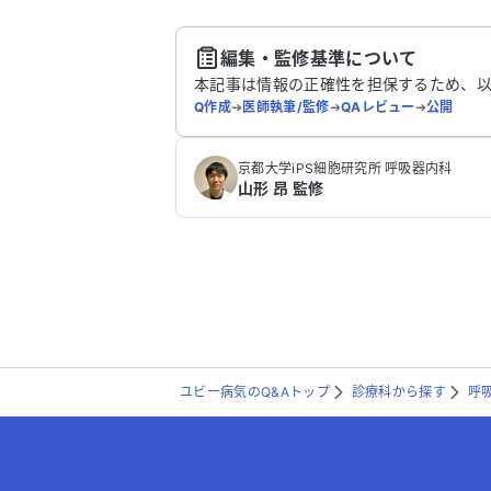
送
編集・監修基準について
本記事は情報の正確性を担保するため、
Q作成
➔
医師執筆/監修
➔
QAレビュー
➔
公開
京都大学iPS細胞研究所 呼吸器内科
山形 昂 監修
ユビー病気のQ&Aトップ
診療科から探す
呼