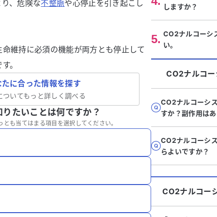
4
.
より、危険な
不整脈
や心停止を引き起こし
しますか？
CO2ナルコーシ
5
.
い。
生命維持に必須の機能が両方とも停止して
です。
CO2ナルコー
なたに合った情報を探す
についてもっと詳しく調べる
CO2ナルコーシ
知りたいことは何ですか？
すか？副作用はあ
っとも当てはまる項目を選択してください。
CO2ナルコーシ
らよいですか？
CO2ナルコー