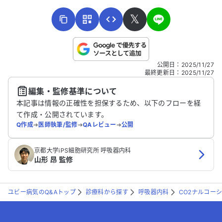
𝕏
こちらは送信専用のフォームです。氏名やご自身の病気の詳細な
公開日
：
2025/11/27
どの個人情報は入れないでください。
最終更新日
：
2025/11/27
編集・監修基準について
送信する
本記事は情報の正確性を担保するため、以下のフローを経
て作成・公開されています。
Q作成
➔
医師執筆/監修
➔
QAレビュー
➔
公開
京都大学iPS細胞研究所 呼吸器内科
山形 昂 監修
ユビー病気のQ&Aトップ
診療科から探す
呼吸器内科
CO2ナルコー