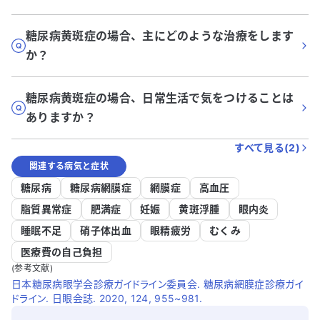
糖尿病黄斑症の場合、主にどのような治療をします
か？
糖尿病黄斑症の場合、日常生活で気をつけることは
ありますか？
すべて見る(
2
)
関連する病気と症状
糖尿病
糖尿病網膜症
網膜症
高血圧
脂質異常症
肥満症
妊娠
黄斑浮腫
眼内炎
睡眠不足
硝子体出血
眼精疲労
むくみ
医療費の自己負担
(参考文献)
日本糖尿病眼学会診療ガイドライン委員会. 糖尿病網膜症診療ガイ
ドライン. 日眼会誌. 2020, 124, 955~981.