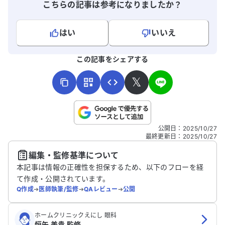
こちらの記事は参考になりましたか？
はい
いいえ
よろしければ、ご意見・ご感想をお寄せください。
この記事をシェアする
𝕏
こちらは送信専用のフォームです。氏名やご自身の病気の詳細な
公開日
：
2025/10/27
どの個人情報は入れないでください。
最終更新日
：
2025/10/27
編集・監修基準について
送信する
本記事は情報の正確性を担保するため、以下のフローを経
て作成・公開されています。
Q作成
➔
医師執筆/監修
➔
QAレビュー
➔
公開
ホームクリニックえにし 眼科
恒矢 美貴 監修