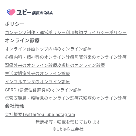
ポリシー
コンテンツ制作・運営ポリシー
利用規約
プライバシーポリシー
オンライン診療
オンライン診療トップ
内科のオンライン診療
心療内科・精神科のオンライン診療
睡眠外来のオンライン診療
頭痛外来のオンライン診療
皮膚科のオンライン診療
生活習慣病外来のオンライン診療
インフルエンザのオンライン診療
GERD (逆流性食道炎)のオンライン診療
気管支喘息・咳喘息のオンライン診療
花粉症のオンライン診療
会社情報
会社概要
Twitter
YouTube
Instagram
無断複写・転載を禁じております
©Ubie株式会社