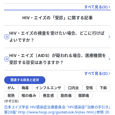
すべて見る(
2
)
HIV・エイズ
の「
受診
」に関する記事
HIV・エイズの検査を受けたい場合、どこに行けば
よいですか？
HIV・エイズ（AIDS）が疑われる場合、医療機関を
受診する目安はありますか？
すべて見る(
2
)
関連する病気と症状
がん
梅毒
インフルエンザ
口内炎
空咳
下痢
発熱
喉の痛み
倦怠感
筋肉痛
関節痛
(参考文献)
日本エイズ学会 HIV感染症治療委員会.“HIV感染症「治療の手引き」
第26版”.http://www.hivjp.org/guidebook/index.html,(参照 20