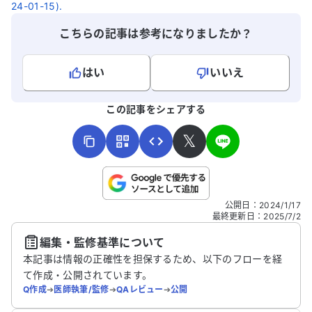
24-01-15).
こちらの記事は参考になりましたか？
はい
いいえ
よろしければ、ご意見・ご感想をお寄せください。
この記事をシェアする
𝕏
こちらは送信専用のフォームです。氏名やご自身の病気の詳細な
公開日
：
2024/1/17
どの個人情報は入れないでください。
最終更新日
：
2025/7/2
編集・監修基準について
送信する
本記事は情報の正確性を担保するため、以下のフローを経
て作成・公開されています。
Q作成
➔
医師執筆/監修
➔
QAレビュー
➔
公開