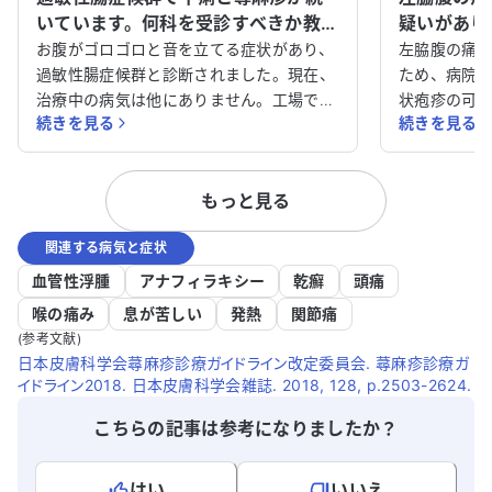
いています。何科を受診すべきか教え
疑いがあり
てください。
て相談させ
お腹がゴロゴロと音を立てる症状があり、
左脇腹の痛
過敏性腸症候群と診断されました。現在、
ため、病院
治療中の病気は他にありません。工場で働
状疱疹の可
続きを見る
続きを見る
いており、今年の初夏から下痢が続いてい
け、お薬を
ます。近所の内科で検便を行った結果、大
は治まりま
きな病気は見つからず、過敏性腸症候群の
怠感が現れ
もっと見る
治療薬を朝に2錠服用しています。 処方さ
院からは1週
れた薬を飲み始めて2週間ほど経ちました
ていますが
関連する病気と症状
が、不調な日は1日に10回以上下痢をし、
す。他の医
お腹がぐるぐると音を立てると夜中に目が
ています。
血管性浮腫
アナフィラキシー
乾癬
頭痛
覚めることもあります。酷い時は腹痛が辛
アドバイス
喉の痛み
息が苦しい
発熱
関節痛
く、1時間に二度三度トイレに行くことも
(参考文献)
ありますが、薬が効いて調子が良い日もあ
日本皮膚科学会蕁麻疹診療ガイドライン改定委員会. 蕁麻疹診療ガ
ります。仕事中に不調になることが多く、
イドライン2018. 日本皮膚科学会雑誌. 2018, 128, p.2503-2624.
非常に困っています。 なお、子どもが生ま
こちらの記事は参考になりましたか？
れてから睡眠が十分に取れず、仕事のスト
レスも重なっていると感じています。さら
に、蕁麻疹が出て体が痒くなり、日に日に
はい
いいえ