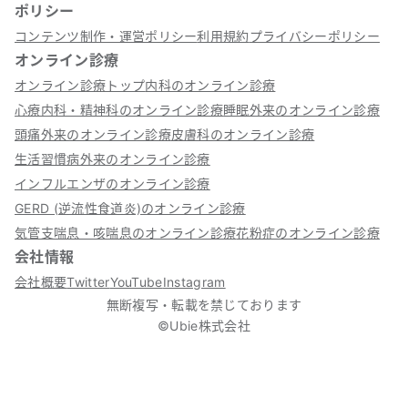
ポリシー
コンテンツ制作・運営ポリシー
利用規約
プライバシーポリシー
オンライン診療
オンライン診療トップ
内科のオンライン診療
心療内科・精神科のオンライン診療
睡眠外来のオンライン診療
頭痛外来のオンライン診療
皮膚科のオンライン診療
生活習慣病外来のオンライン診療
インフルエンザのオンライン診療
GERD (逆流性食道炎)のオンライン診療
気管支喘息・咳喘息のオンライン診療
花粉症のオンライン診療
会社情報
会社概要
Twitter
YouTube
Instagram
無断複写・転載を禁じております
©Ubie株式会社