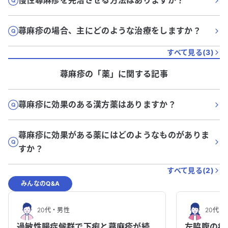
慢性蕁麻疹を完治させる方法はありますか？
蕁麻疹の場合、主にどのような治療をしますか？
すべて見る(
3
)
蕁麻疹
の「
薬
」に関する記事
蕁麻疹に効果のある漢方薬はありますか？
蕁麻疹に効果がある薬にはどのようなものがありま
すか？
すべて見る(
2
)
みんなのQ&A
20代
・
男性
20代
・
過敏性腸症候群で下痢と蕁麻疹が続
左脇腹の痛