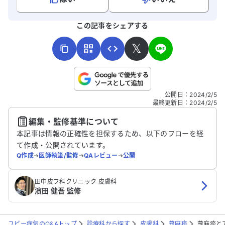
全身に広がってきています。最初は乾燥が
原因かと思いましたが、症状が悪化してい
よろしければ、ご意見・ご感想をお寄せください。
この記事をシェアする
ます。仕事に支障が出ないよう、ひとまず
処方された28日分を飲みきる予定です。ど
𝕏
のように対処すれば良いか、アドバイスを
いただけると助かります。
こちらは送信専用のフォームです。氏名やご自身の病気の詳細な
公開日
：
2024/2/5
どの個人情報は入れないでください。
最終更新日
：
2024/2/5
編集・監修基準について
送信する
本記事は情報の正確性を担保するため、以下のフローを経
て作成・公開されています。
Q作成
➔
医師執筆/監修
➔
QAレビュー
➔
公開
田中皮フ科クリニック 皮膚科
濱田 健吾 監修
ユビー病気のQ&Aトップ
診療科から探す
皮膚科
蕁麻疹
蕁麻疹と