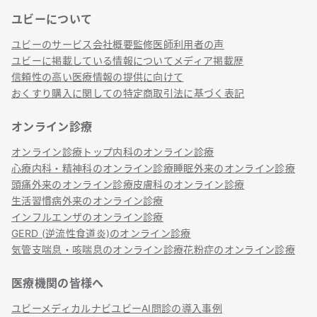
ユビーについて
リンク
ユビーのサービス
会社概要
監修医師
利用者の声
ユビーに掲載している情報について
メディア掲載歴
信頼性の高い医療情報の提供に向けて
おくすり購入に関しての特定商取引法に基づく表記
オンライン診療
オンライン診療トップ
内科のオンライン診療
心療内科・精神科のオンライン診療
睡眠外来のオンライン診療
頭痛外来のオンライン診療
皮膚科のオンライン診療
生活習慣病外来のオンライン診療
インフルエンザのオンライン診療
GERD (逆流性食道炎)のオンライン診療
気管支喘息・咳喘息のオンライン診療
花粉症のオンライン診療
医療機関の皆様へ
ユビーメディカルナビ
ユビーAI問診の導入事例