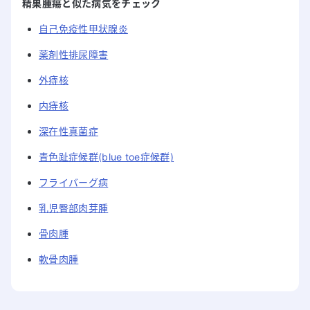
精巣腫瘍と似た病気をチェック
自己免疫性甲状腺炎
薬剤性排尿障害
外痔核
内痔核
深在性真菌症
青色趾症候群(blue toe症候群)
フライバーグ病
乳児臀部肉芽腫
骨肉腫
軟骨肉腫