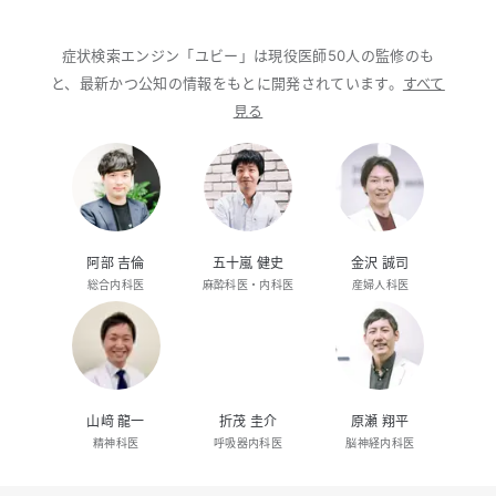
症状検索エンジン「ユビー」は現役医師50人の監修のも
と、最新かつ公知の情報をもとに開発されています。
すべて
見る
阿部 吉倫
五十嵐 健史
金沢 誠司
総合内科医
麻酔科医・内科医
産婦人科医
山﨑 龍一
折茂 圭介
原瀬 翔平
精神科医
呼吸器内科医
脳神経内科医