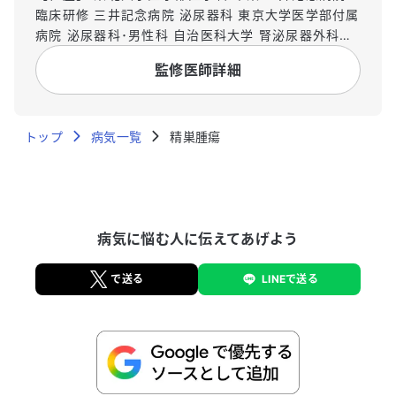
臨床研修 三井記念病院 泌尿器科 東京大学医学部付属
病院 泌尿器科･男性科 自治医科大学 腎泌尿器外科学
講座 泌尿器科学部門 病院助教 琉球大学医学部システ
監修医師詳細
ム生理学講座 東京大学大学院医学系研究科 泌尿器外
科学
トップ
病気一覧
精巣腫瘍
病気に悩む人に伝えてあげよう
で送る
LINEで送る