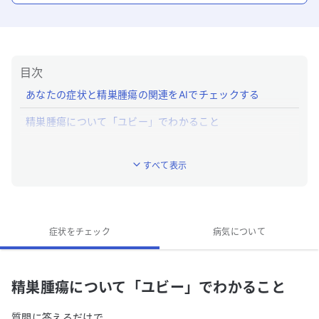
目次
あなたの症状と精巣腫瘍の関連をAIでチェックする
精巣腫瘍について「ユビー」でわかること
精巣腫瘍とはどんな病気ですか？
すべて表示
精巣腫瘍の特徴的な症状はなんですか？
精巣腫瘍への対処法は？
精巣腫瘍の専門医がいる近くの病院はありますか？
症状をチェック
病気について
精巣腫瘍について「ユビー」でわかること
質問に答えるだけで