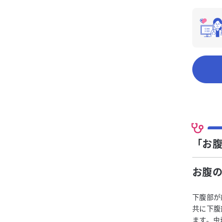
「お
お腹
下腹部が
共に下腹
ます。虫