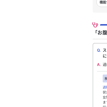
機能
「お腹
Q.
ス
に
A.
過
過
状
女
ま