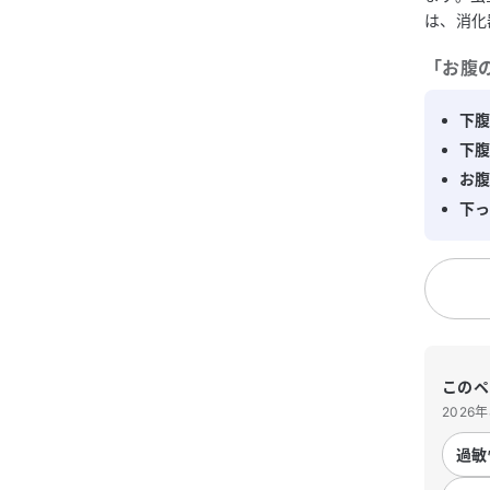
は、消化
「
お腹
下
下
お
下
このペ
2026
過敏