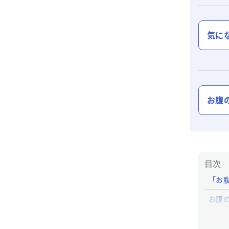
気に
お腹
目次
「お
お腹
「お