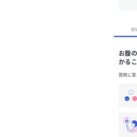
「お
症
お腹
かる
質問に答