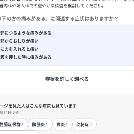
器内科や婦人科での速やかな精査を検討してください。
の下の方の痛みがある
」に関連する症状はありますか？
腹部につるような痛みがある
腹部からおしりが痛い
腹に力を入れると痛い
っ腹を押した時に痛みがある
症状を詳しく調べる
ージを見た人はこんな病気も見ています
年8月2日 更新
性腸症候群
膀胱炎
胃炎
便秘症