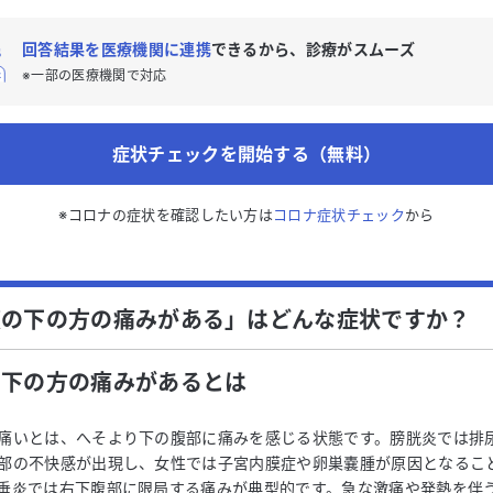
回答結果を医療機関に連携
できるから、診療がスムーズ
※一部の医療機関で対応
症状チェックを開始する（無料）
※コロナの症状を確認したい方は
コロナ症状チェック
から
腹の下の方の痛みがある」はどんな症状ですか？
の下の方の痛みがある
とは
痛いとは、へそより下の腹部に痛みを感じる状態です。膀胱炎では排
部の不快感が出現し、女性では子宮内膜症や卵巣嚢腫が原因となるこ
垂炎では右下腹部に限局する痛みが典型的です。急な激痛や発熱を伴