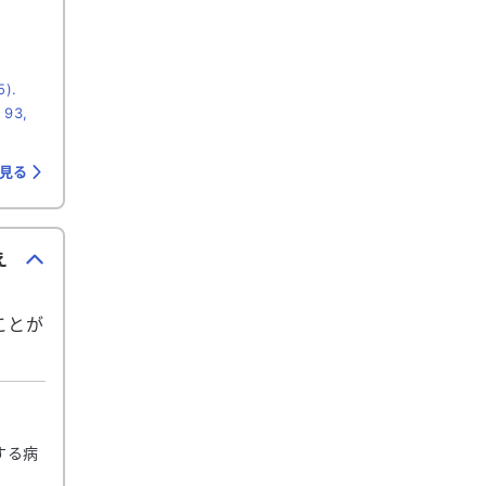
5).
 93,
を見る
え
ことが
する病