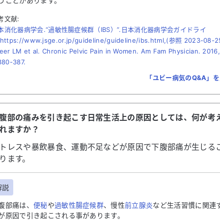
うことがあります。
考文献:
本消化器病学会.“過敏性腸症候群（IBS）”.日本消化器病学会ガイドライ
https://www.jsge.or.jp/guideline/guideline/ibs.html,(参照 2023-08-2
eer LM et al. Chronic Pelvic Pain in Women. Am Fam Physician. 2016,
380-387.
「ユビー病気のQ&A」
腹部の痛みを引き起こす日常生活上の原因としては、何が考
れますか？
トレスや暴飲暴食、運動不足などが原因で下腹部痛が生じる
ります。
解説
腹部痛は、
便秘
や
過敏性腸症候群
、慢性
前立腺炎
など生活習慣に関連
が原因で引き起こされる事があります。