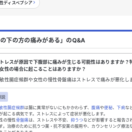
性ディスペプシア
の下の方の痛みがある」のQ&A
トレスが原因で下腹部に痛みが生じる可能性はありますか？
女性の場合に起こることはありますか？
敏性腸症候群や女性の慢性骨盤痛はストレスで痛みが悪化し
解説
敏性腸症候群
は腸に異常がないにもかかわらず、
腹痛
や
便秘
、
下痢
な
が起こる病気です。ストレスによって症状が悪化します。
性の慢性
骨盤痛
は、ストレスや不安、
抑うつ
などが影響すると報告さ
す。治療のために抗うつ薬・抗不安薬の服用や、カウンセリング療法