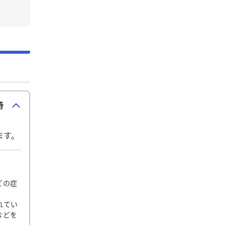
特
ます。
どの症
れてい
などを