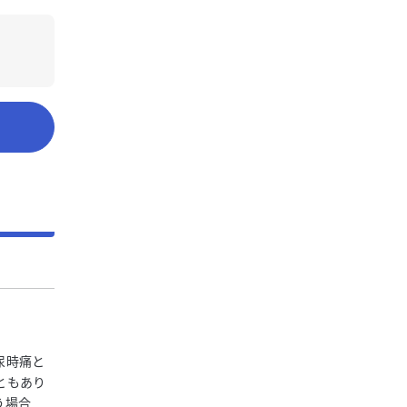
尿時痛と
ともあり
う場合