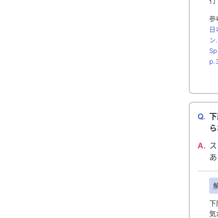
行
参
日
ン.
Sp
p.
Q.
下
ら
A.
ス
あ
下
気