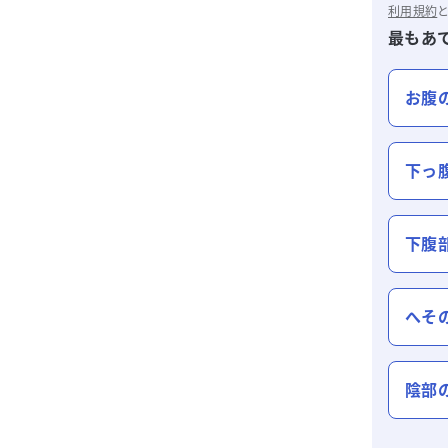
利用規約
最もあ
お腹
下っ
下腹
へそ
陰部