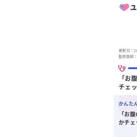
更新日：
2
監修医師
「お腹
チェ
かんた
「お腹
かチェ