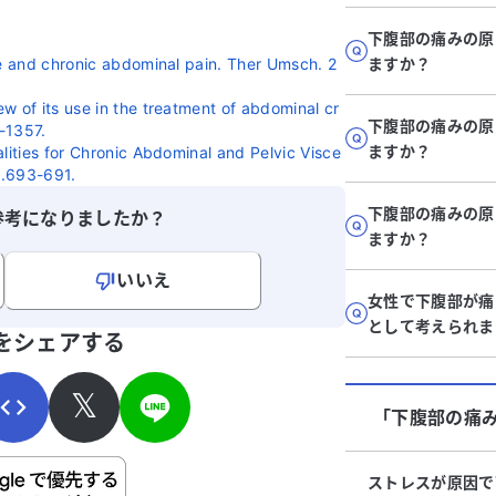
み
下腹部の痛みの原
あ
te and chronic abdominal pain. Ther Umsch. 2
ますか？
w of its use in the treatment of abdominal cr
け
下腹部の痛みの原
-1357.
ますか？
lities for Chronic Abdominal and Pelvic Visce
p.693-691.
下腹部の痛みの原
参考になりましたか？
ますか？
いいえ
女性で下腹部が痛
寄せください。
として考えられま
をシェアする
𝕏
「下腹部の痛
ストレスが原因で
ご自身の病気の詳細などの個人情報は入れないでくだ