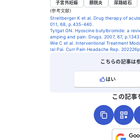
りませんでした。虫垂炎は過去に手術済
子宮外妊娠
膀胱炎
尿路結石
です。持病として視神経脊髄炎があり、治
(参考文献)
療薬を使用していますが、熱やだるさは
Streitberger K et al. Drug therapy of acu
りません。 このような状況で、どの科を受
011, 68, p.435-440.
Tytgat GN. Hyoscine butylbromide: a revie
診すればよいのか、アドバイスをいただ
amping and pain. Drugs. 2007, 67, p.1343
ると助かります。
Wie C et al. Interventional Treatment Moda
ral Pai. Curr Pain Headache Rep. 202226
こちらの記事は
はい
よろしければ、ご意見・ご感想をお
この記事
こちらは送信専用のフォームです。氏名や