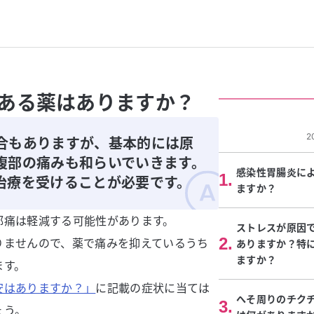
ある薬はありますか？
2
合もありますが、基本的には原
腹部の痛みも和らいでいきます。
感染性胃腸炎に
1
.
治療を受けることが必要です。
ますか？
部痛は軽減する可能性があります。
ストレスが原因
2
.
りませんので、薬で痛みを抑えているうち
ありますか？特
ますか？
ます。
安はありますか？」
に記載の症状に当ては
へそ周りのチク
3
.
ょう。