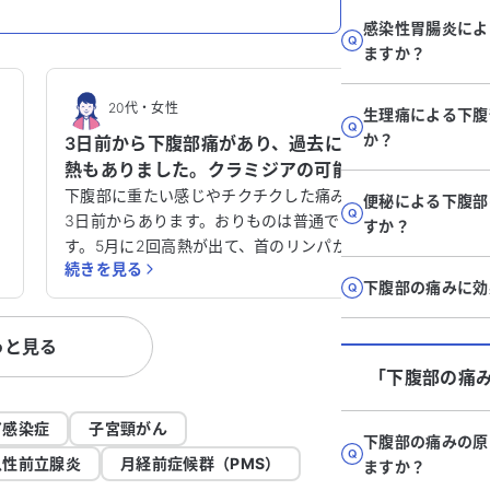
感染性胃腸炎によ
ますか？
20代
・
女性
50
生理痛による下腹
か？
3日前から下腹部痛があり、過去に高
右下腹
熱もありました。クラミジアの可能
います
性はありますか？
か？
す
下腹部に重たい感じやチクチクした痛みが
右下腹部
便秘による下腹部
3日前からあります。おりものは普通で
みは徐々
すか？
る
す。5月に2回高熱が出て、首のリンパが腫
ん。また
続きを見る
続きを見
付
れました。インフルやコロナは陰性でし
たり茶色
下腹部の痛みに効
卵
た。クラミジアの可能性はありますか？
精神的な
時
います。
っと見る
あります
ださい。
「下腹部の痛
せ
ア感染症
子宮頸がん
下腹部の痛みの原
視
急性前立腺炎
月経前症候群（PMS）
ますか？
あ