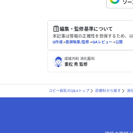
さい。
送
編集・監修基準について
本記事は情報の正確性を担保するため、
Q作成
➔
医師執筆/監修
➔
QAレビュー
➔
公開
成城内科 消化器科
重松 秀 監修
ユビー病気のQ&Aトップ
診療科から探す
消