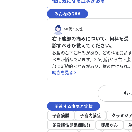
他に気になる症状がある
みんなのQ&A
50代
・
女性
右下腹部の痛みについて、何科を受
診すべきか教えてください。
お腹の右下に痛みがあり、どの科を受診
べきか悩んでいます。2か月前から右下腹
部に断続的な痛みがあり、締め付けられ
続きを見る
ような感覚です。痛みはへその高さから
け根まで動くことがあります。最初は排
痛や生理痛かと思いましたが、関係ない
も
期にも痛みが続いています。鎮痛薬
（NSAIDs）を服用すると治ることもあり
関連する病気と症状
ます。 これまでに泌尿器科で尿検査を受け
ましたが、血尿や異常な菌は見つかりま
子宮筋腫
子宮内膜症
クラミジ
んでした。婦人科でエコー検査、大腸内
多嚢胞性卵巣症候群
卵巣がん
鏡検査も受けましたが、いずれも問題は