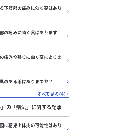
る下腹部の痛みに効く薬はあり
代
・
女性
部の痛みに効く薬はあります
部の痛みと不正出血が続いて
、何科を受診すべきでしょう
の痛みが1週間続いています。痛
の痛みや張りに効く薬はありま
に現れ、改善も悪化もしていませ
、生理ではないのに腟から出血し
る
のおりものがほぼ毎日あります。
果のある薬はありますか？
ストレスや肉体的な疲労も感じて
尿道のかゆみや不快感も年に数回
すべて見る(
4
)
。どの科を受診すべきか教えてく
み」
の「
病気
」に関する記事
因に精巣上体炎の可能性はあり