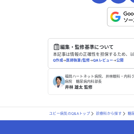
こちらは送信専用のフォームです。氏名や
さい。
送
編集・監修基準について
本記事は情報の正確性を担保するため、
Q作成
➔
医師執筆/監修
➔
QAレビュー
➔
公開
福岡ハートネット病院、井林眼科・内科ク
病院 糖尿病内科部長
井林 雄太 監修
ユビー病気のQ&Aトップ
診療科から探す
糖