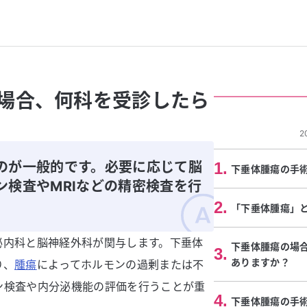
場合、何科を受診したら
2
のが一般的です。必要に応じて脳
1
.
下垂体腫瘍の手
ン検査やMRIなどの精密検査を行
2
.
「下垂体腫瘍」
泌内科と脳神経外科が関与します。下垂体
下垂体腫瘍の場
3
.
ありますか？
り、
腫瘍
によってホルモンの過剰または不
ン検査や内分泌機能の評価を行うことが重
4
.
下垂体腫瘍の手