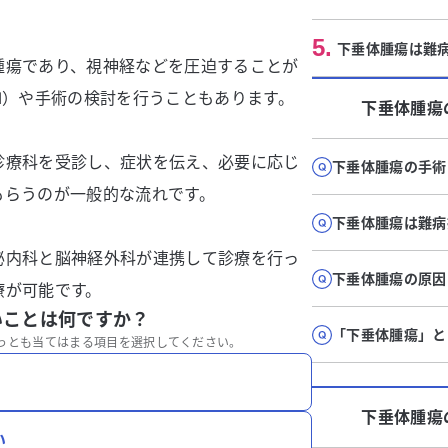
5
.
下垂体腫瘍は難
腫瘍であり、視神経などを圧迫することが
I）や手術の検討を行うこともあります。
下垂体腫瘍
診療科を受診し、症状を伝え、必要に応じ
下垂体腫瘍の手術
もらうのが一般的な流れです。
下垂体腫瘍は難病
泌内科と脳神経外科が連携して診療を行っ
下垂体腫瘍の原因
療が可能です。
いことは何ですか？
「下垂体腫瘍」と
っとも当てはまる項目を選択してください。
下垂体腫瘍
い