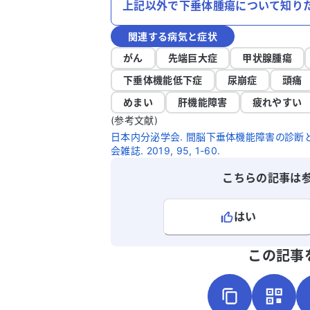
上記以外で下垂体腫瘍について知り
関連する病気と症状
がん
先端巨大症
甲状腺腫瘍
下垂体機能低下症
尿崩症
頭痛
めまい
肝機能障害
疲れやすい
(参考文献)
日本内分泌学会. 間脳下垂体機能障害の診断と
会雑誌. 2019, 95, 1-60.
こちらの記事は
はい
よろしければ、ご意見・ご感想をお
この記事