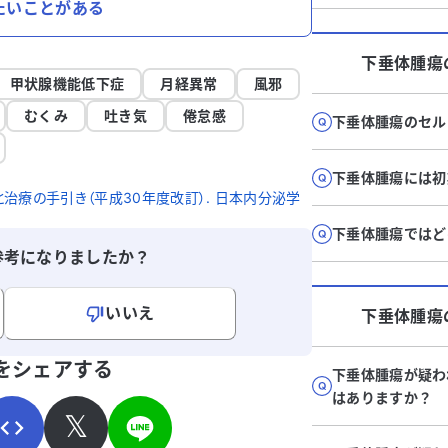
たいことがある
下垂体腫瘍
甲状腺機能低下症
月経異常
風邪
むくみ
吐き気
倦怠感
下垂体腫瘍のセル
下垂体腫瘍には初
治療の手引き（平成30年度改訂）. 日本内分泌学
下垂体腫瘍ではど
参考になりましたか？
いいえ
下垂体腫瘍
寄せください。
をシェアする
下垂体腫瘍が疑わ
はありますか？
𝕏