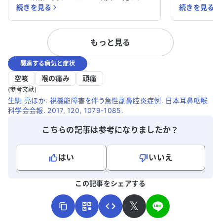
続きを見る
続きを見る
ず、現在は中敷を使用しています。 アレル
や花粉症の
ギー性疾患や不整脈、潰瘍性大腸炎などの
ません。糖
病気で治療を受けており、アレルギー性鼻
診すれば良
もっと見る
炎や慢性副鼻腔炎、食物アレルギーもあり
ます。
ます。 どのように対処すれば良いのか、ア
関連する病気と症状
ドバイスをいただけると助かります。特に
右足の痛みについて、効果的な治療法があ
空咳
喉の痛み
頭痛
れば教えてください。
(参考文献)
生駒 亮ほか. 視機能障害を伴う急性副鼻腔炎症例. 日本耳鼻咽喉
科学会会報. 2017, 120, 1079-1085.
こちらの記事は参考になりましたか？
はい
いいえ
よろしければ、ご意見・ご感想をお寄せください。
この記事をシェアする
𝕏