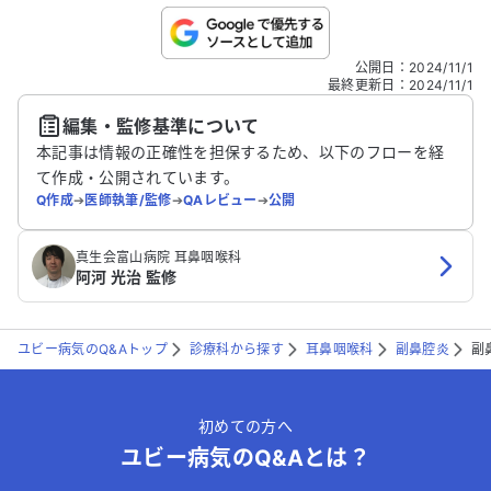
こちらは送信専用のフォームです。氏名やご自身の病気の詳細な
公開日
：
2024/11/1
どの個人情報は入れないでください。
最終更新日
：
2024/11/1
編集・監修基準について
送信する
本記事は情報の正確性を担保するため、以下のフローを経
て作成・公開されています。
Q作成
➔
医師執筆/監修
➔
QAレビュー
➔
公開
真生会富山病院 耳鼻咽喉科
阿河 光治 監修
ユビー病気のQ&Aトップ
診療科から探す
耳鼻咽喉科
副鼻腔炎
副
初めての方へ
ユビー病気のQ&Aとは？