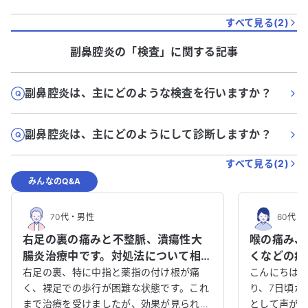
すべて見る(
2
)
副鼻腔炎
の「
検査
」に関する記事
副鼻腔炎は、主にどのような検査を行いますか？
副鼻腔炎は、主にどのようにして診断しますか？
すべて見る(
2
)
みんなのQ&A
70代
・
男性
60代
・
右足の裏の痛みと不整脈、潰瘍性大
喉の痛み、
腸炎治療中です。対処法について相談
くなどの症
させてください。
中の私は何
右足の裏、特に中指と薬指の付け根が痛
こんにちは。
く、裸足での歩行が困難な状態です。これ
か？
り、7日頃か
まで治療を受けましたが、効果が見られ
として声が