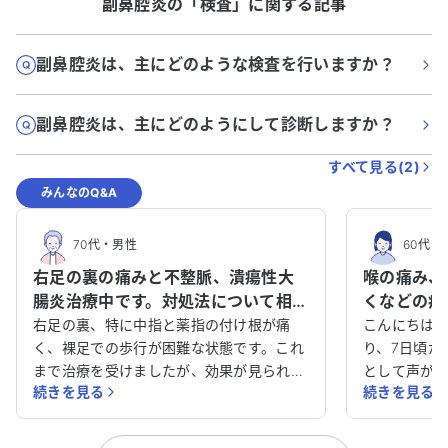
副鼻腔炎
の「
検査
」に関する記事
副鼻腔炎は、主にどのような検査を行いますか？
副鼻腔炎は、主にどのようにして診断しますか？
すべて見る(
2
)
みんなのQ&A
70代
・
男性
60代
・
右足の裏の痛みと不整脈、潰瘍性大
喉の痛み、
腸炎治療中です。対処法について相談
くなどの症
させてください。
中の私は何
右足の裏、特に中指と薬指の付け根が痛
こんにちは。
く、裸足での歩行が困難な状態です。これ
か？
り、7日頃か
まで治療を受けましたが、効果が見られ
として声が
続きを見る
続きを見る
ず、現在は中敷を使用しています。 アレル
や花粉症の
ギー性疾患や不整脈、潰瘍性大腸炎などの
ません。糖
病気で治療を受けており、アレルギー性鼻
診すれば良