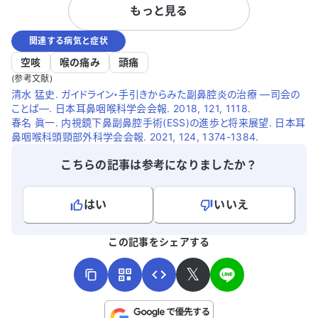
もっと見る
炎や慢性副鼻腔炎、食物アレルギーもあり
ます。
ます。 どのように対処すれば良いのか、ア
関連する病気と症状
ドバイスをいただけると助かります。特に
右足の痛みについて、効果的な治療法があ
空咳
喉の痛み
頭痛
れば教えてください。
(参考文献)
清水 猛史. ガイドライン・手引きからみた副鼻腔炎の治療 ―司会の
ことば―. 日本耳鼻咽喉科学会会報. 2018, 121, 1118.
春名 眞一. 内視鏡下鼻副鼻腔手術(ESS)の進歩と将来展望. 日本耳
鼻咽喉科頭頸部外科学会会報. 2021, 124, 1374-1384.
こちらの記事は参考になりましたか？
はい
いいえ
よろしければ、ご意見・ご感想をお寄せください。
この記事をシェアする
𝕏