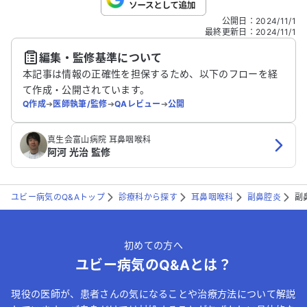
こちらは送信専用のフォームです。氏名やご自身の病気の詳細な
公開日
：
2024/11/1
どの個人情報は入れないでください。
最終更新日
：
2024/11/1
編集・監修基準について
送信する
本記事は情報の正確性を担保するため、以下のフローを経
て作成・公開されています。
Q作成
➔
医師執筆/監修
➔
QAレビュー
➔
公開
真生会富山病院 耳鼻咽喉科
阿河 光治 監修
ユビー病気のQ&Aトップ
診療科から探す
耳鼻咽喉科
副鼻腔炎
副
初めての方へ
ユビー病気のQ&Aとは？
現役の医師が、患者さんの気になることや治療方法について解説