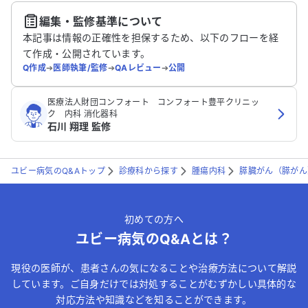
編集・監修基準について
送信する
本記事は情報の正確性を担保するため、以下のフローを経
て作成・公開されています。
Q作成
➔
医師執筆/監修
➔
QAレビュー
➔
公開
医療法人財団コンフォート コンフォート豊平クリニッ
ク 内科 消化器科
石川 翔理 監修
ユビー病気のQ&Aトップ
診療科から探す
腫瘍内科
膵臓がん（膵がん
初めての方へ
ユビー病気のQ&Aとは？
現役の医師が、患者さんの気になることや治療方法について解説
しています。ご自身だけでは対処することがむずかしい具体的な
対応方法や知識などを知ることができます。