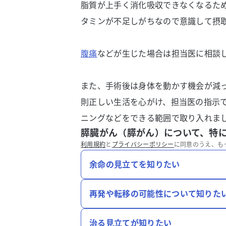
脂質が上手く消化吸収できなくなるた
タミンが不足しがちなので意識して摂
腹痛
などが生じた場合は担当医に相談
また、手術後は身体を動かす機会が減
則正しい生活を心がけ、担当医の指示
ニングなどをできる範囲で取り入れま
膵臓がん（膵がん）について、特
利用規約
と
プライバシーポリシー
に同意のうえ、も
余命の見立てを知りたい
再発や転移の可能性について知りた
治る見立てが知りたい