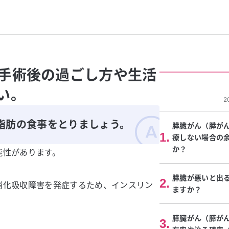
手術後の過ごし方や生活
い。
2
脂肪の食事をとりましょう。
膵臓がん（膵が
1
.
療しない場合の
か？
能性があります。
膵臓が悪いと出
2
.
消化吸収障害を発症するため、インスリン
ますか？
膵臓がん（膵が
3
.