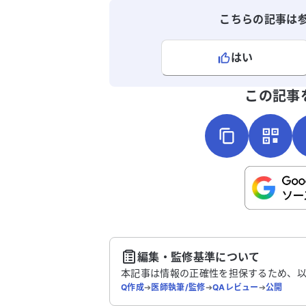
こちらの記事は
はい
よろしければ、ご意見・ご感想をお
この記事
こちらは送信専用のフォームです。氏名や
さい。
送
編集・監修基準について
本記事は情報の正確性を担保するため、
Q作成
➔
医師執筆/監修
➔
QAレビュー
➔
公開