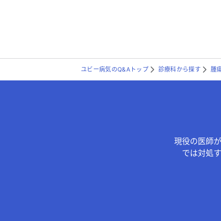
ユビー病気のQ&Aトップ
診療科から探す
腫
現役の医師
では対処