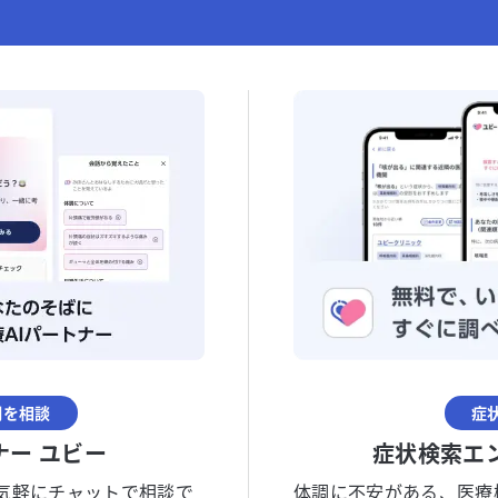
調を相談
症
ナー ユビー
症状検索エ
気軽にチャットで相談で
体調に不安がある、医療