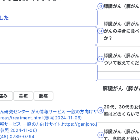
膵臓がん（膵がん
した
膵臓がん（膵がん
がんの場合に食べ
か？
膵臓がん（膵がん
ついて教えてくだ
膵臓がん（膵が
痛み
黄疸
腹痛
20代、30代の
ん研究センター がん情報サービス 一般の方向けサ
率はどのくらいで
ncreas/treatment.html（参照 2024-11-06）
ス 一般の方向けサイト,https://ganjoho.j
ml（参照 2024-11-06）
膵臓がん（膵がん
06(48),0789-0794.
て、高齢者と若い