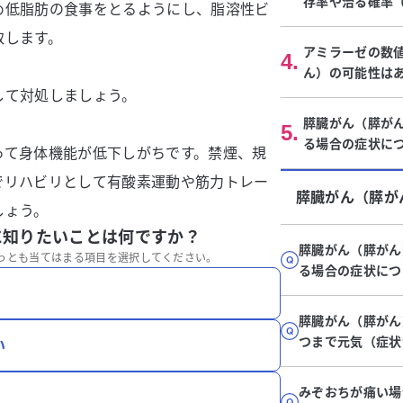
存率や治る確率
め低脂肪の食事をとるようにし、脂溶性ビ
取します。
アミラーゼの数
4
.
ん）の可能性は
して対処しましょう。
膵臓がん（膵が
5
.
る場合の症状に
って身体機能が低下しがちです。禁煙、規
でリハビリとして有酸素運動や筋力トレー
膵臓がん（膵が
しょう。
に知りたいことは何ですか？
膵臓がん（膵がん
っとも当てはまる項目を選択してください。
る場合の症状につ
膵臓がん（膵がん
つまで元気（症状
い
みぞおちが痛い場