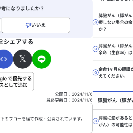
参考になりましたか？
膵臓がん（膵がん
療しない場合の余
いいえ
か？
寄せください。
をシェアする
膵臓がん（膵がん
余命（生存率）は
𝕏
余命1ヶ月の膵臓
えてください。
ご自身の病気の詳細などの個人情報は入れないでくだ
公開日
：
2024/11/6
最終更新日
：
2024/11/6
膵臓がん（膵が
信する
膵臓に影があると
以下のフローを経て作成・公開されています。
がん）の可能性は