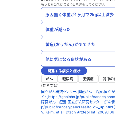
もっとも当てはまる項目を選択してください。
原因無く体重が1ヶ月で2kg以上減少
体重が減った
黄疸(おうだん)がでてきた
他に気になる症状がある
関連する病気と症状
がん
糖尿病
肥満症
背中の
(参考文献)
国立がん研究センター.膵臓がん 治療.国立が
イト,https://ganjoho.jp/public/cancer/pa
膵臓がん 療養.国立がん研究センター がん情報サービ
p/public/cancer/pancreas/follow_up.ht
V. Keim, et al. Dtsch Arztebl Int. 2009,1