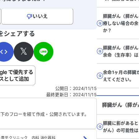
いいえ
膵臓がん（膵がん
療しない場合の余
寄せください。
か？
をシェアする
膵臓がん（膵がん
𝕏
余命（生存率）は
余命1ヶ月の膵臓
ご自身の病気の詳細などの個人情報は入れないでくだ
えてください。
公開日
：
2024/11/15
最終更新日
：
2024/11/15
信する
膵臓がん（膵が
以下のフローを経て作成・公開されています。
膵臓に影があると
がん）の可能性は
豊平クリニック 内科 消化器科