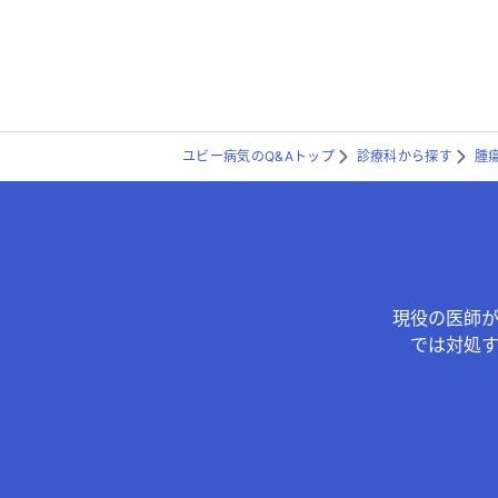
ユビー病気のQ&Aトップ
診療科から探す
腫
現役の医師
では対処