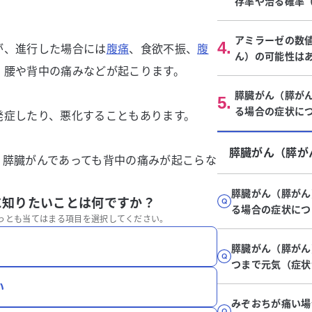
存率や治る確率
アミラーゼの数
4
.
が、進行した場合には
腹痛
、食欲不振、
腹
ん）の可能性は
、腰や背中の痛みなどが起こります。
膵臓がん（膵が
5
.
る場合の症状に
発症したり、悪化することもあります。
膵臓がん（膵が
、膵臓がんであっても背中の痛みが起こらな
膵臓がん（膵がん
に知りたいことは何ですか？
る場合の症状につ
っとも当てはまる項目を選択してください。
膵臓がん（膵がん
つまで元気（症状
い
みぞおちが痛い場