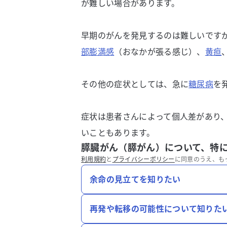
が難しい場合があります。
早期のがんを発見するのは難しいです
部膨満感
（おなかが張る感じ）、
黄疸
その他の症状としては、急に
糖尿病
を
症状は患者さんによって個人差があり
いこともあります。
膵臓がん（膵がん）について、特
利用規約
と
プライバシーポリシー
に同意のうえ、も
余命の見立てを知りたい
再発や転移の可能性について知りた