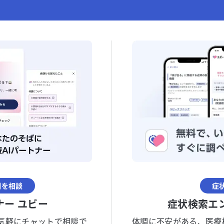
調を相談
症
ナー ユビー
症状検索エ
気軽にチャットで相談で
体調に不安がある、医療