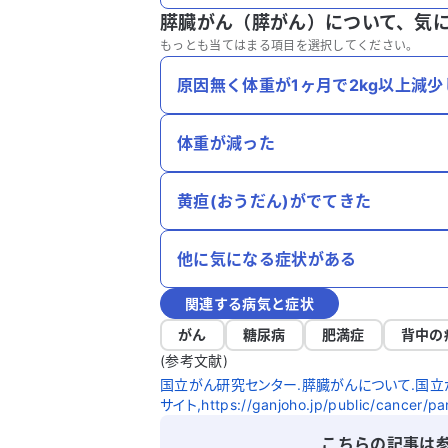
膵臓がん（膵がん）について、
気
もっとも当てはまる項目を選択してください。
原因無く体重が1ヶ月で2kg以上減少
体重が減った
黄疸(おうだん)がでてきた
他に気になる症状がある
関連する病気と症状
がん
糖尿病
肥満症
背中の
(参考文献)
国立がん研究センター.膵臓がんについて.国立
サイト,https://ganjoho.jp/public/cancer/
こちらの記事は