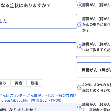
膵臓がん（膵がん
になる症状はありますか？
膵臓がん（膵がん
した
がんの場合に食べ
か？
膵臓がん（膵がん
ついて教えてくだ
膵臓がん（膵が
痛み
黄疸
腹痛
20代、30代の
率はどのくらいで
がん研究センター がん情報サービス 一般の方向け
pancreas/about.html（参照 2024-11-06）
膵臓がん（膵がん
参考になりましたか？
て、高齢者と若い