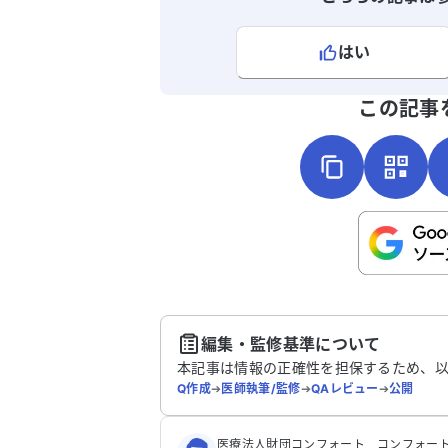
はい
よろしければ、ご意見・ご感想をお
この記事
こちらは送信専用のフォームです。氏名や
さい。
送
編集・監修基準について
本記事は情報の正確性を担保するため、
Q作成
➔
医師執筆/監修
➔
QAレビュー
➔
公開
医療法人財団コンフォート コンフォート