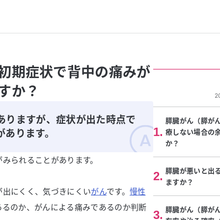
初期症状で背中の痛みが
すか？
2
ありますが、症状が出た時点で
膵臓がん（膵が
1
.
があります。
療しない場合の
か？
がみられることがあります。
膵臓が悪いと出
2
.
ますか？
が出にくく、気づきにくい
がん
です。
慢性
あるのか、がんによる痛みであるのか判断
膵臓がん（膵が
3
.