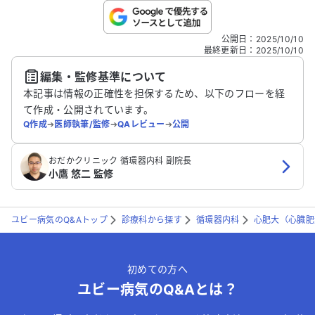
こちらは送信専用のフォームです。氏名やご自身の病気の詳細な
公開日
：
2025/10/10
どの個人情報は入れないでください。
最終更新日
：
2025/10/10
編集・監修基準について
送信する
本記事は情報の正確性を担保するため、以下のフローを経
て作成・公開されています。
Q作成
➔
医師執筆/監修
➔
QAレビュー
➔
公開
おだかクリニック 循環器内科 副院長
小鷹 悠二 監修
ユビー病気のQ&Aトップ
診療科から探す
循環器内科
心肥大（心臓肥
初めての方へ
ユビー病気のQ&Aとは？