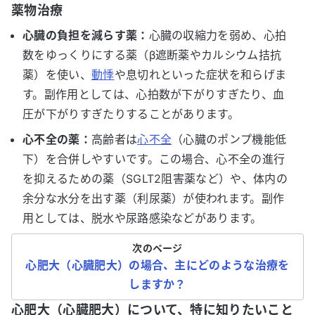
薬物治療
心臓の負担を減らす薬：
心臓の収縮力を弱め、心拍
数をゆっくりにする薬（β遮断薬やカルシウム拮抗
薬）を使い、
動悸
や息切れといった症状を和らげま
す。副作用としては、心拍数が下がりすぎたり、血
圧が下がりすぎたりすることがあります。
心不全の薬：
高齢者は
心不全
（心臓のポンプ機能低
下）を合併しやすいです。この場合、心不全の進行
を抑えるための薬（SGLT2阻害薬など）や、体内の
余分な水分を出す薬（利尿薬）が使われます。副作
用としては、脱水や尿路感染などがあります。
次のページ
心肥大（心臓肥大）の場合、主にどのような治療を
しますか？
心肥大（心臓肥大）について、特に知りたいこと