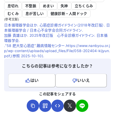
息切れ
不整脈
めまい
失神
立ちくらみ
むくみ
息が苦しい
健康診断・人間ドック
(参考文献)
日本循環器学会ほか. 心筋症診療ガイドライン（2018年改訂版）. 日
本循環器学会 / 日本心不全学会合同ガイドライン.
加藤 貴雄ほか. 2025年改訂版 心不全診療ガイドライン. 日本循
環器学会.
.“58 肥大型心筋症”.難病情報センター.https://www.nanbyou.or.j
p/wp-content/uploads/upload_files/File/058-202404-kijyun.
pdf,(参照 2025-10-10).
こちらの記事は参考になりましたか？
はい
いいえ
よろしければ、ご意見・ご感想をお寄せください。
この記事をシェアする
𝕏