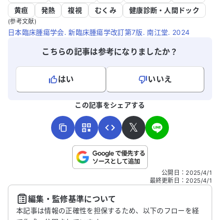
黄疸
発熱
複視
むくみ
健康診断・人間ドック
(参考文献)
日本臨床腫瘍学会. 新臨床腫瘍学改訂第7版. 南江堂. 2024
こちらの記事は参考になりましたか？
はい
いいえ
よろしければ、ご意見・ご感想をお寄せください。
この記事をシェアする
𝕏
こちらは送信専用のフォームです。氏名やご自身の病気の詳細な
公開日
：
2025/4/1
どの個人情報は入れないでください。
最終更新日
：
2025/4/1
編集・監修基準について
送信する
本記事は情報の正確性を担保するため、以下のフローを経