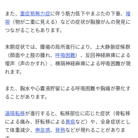
また、
重症筋無力症
に伴う筋力低下やまぶたの下垂、
複
視
（物が二重に見える）などの症状が胸腺がんの発見に
つながることもあります。
末期症状では、腫瘍の局所進行により、上大静脈症候群
（顔面や上肢の腫れ、
呼吸困難
）、反回神経麻痺による
嗄声（声のかすれ）、横隔神経麻痺による呼吸困難が現
れます。
また、胸水や心嚢液貯留による呼吸困難や胸痛が悪化す
ることがあります。
遠隔転移
が進行すると、転移部位に応じた症状（骨転移
による痛み、肝転移による
黄疸
など）や、全身症状とし
て体重減少、
倦怠感
、
発熱
などが現れることがありま