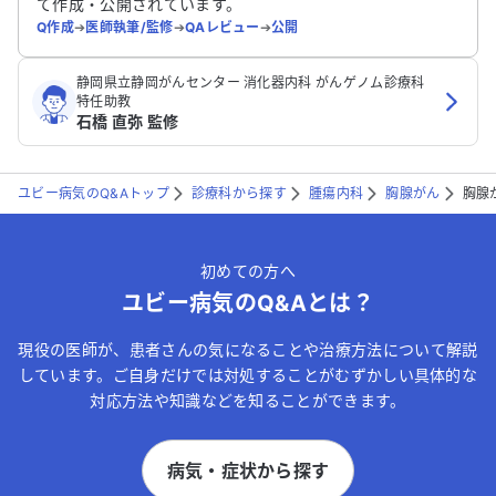
て作成・公開されています。
Q作成
➔
医師執筆/監修
➔
QAレビュー
➔
公開
静岡県立静岡がんセンター 消化器内科 がんゲノム診療科
特任助教
石橋 直弥 監修
ユビー病気のQ&Aトップ
診療科から探す
腫瘍内科
胸腺がん
胸腺
初めての方へ
ユビー病気のQ&Aとは？
現役の医師が、患者さんの気になることや治療方法について解説
しています。ご自身だけでは対処することがむずかしい具体的な
対応方法や知識などを知ることができます。
病気・症状から探す