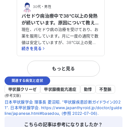
30代
・
男性
バセドウ病治療中で38℃以上の発熱
が続いています。原因について教えて
ください。
現在、バセドウ病の治療を受けており、お
薬を服用しています。月に一度の通院で数
値は安定していますが、38℃以上の発熱
続きを見る
が10日ほど続いています。この発熱の原因
について、どのように対処すればよいので
しょうか？なお、血液検査で炎症や甲状腺
もっと見る
ホルモンの異常がないかは確認しました。
発熱以外の症状としては、腕とお腹に若干
関連する病気と症状
の赤い湿疹がありますが、痒みはありませ
ん。体温は高いものの、日常生活に支障は
甲状腺クリーゼ
甲状腺機能亢進症
動悸
不整脈
なく、食欲もあり、夜もよく眠れていま
(参考文献)
す。咳や鼻水、関節の痛みもありません。
日本甲状腺学会 理事長 菱沼昭. “甲状腺疾患診断ガイドライン202
1”. 日本甲状腺学会. https://www.japanthyroid.jp/doctor/guide
内科で診察を受けましたが、原因は特定で
line/japanese.html#basedou, (参照 2022-07-06).
きず、コロナやインフルエンザも陰性でし
た。
こちらの記事は参考になりましたか？