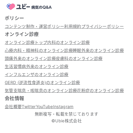
ポリシー
コンテンツ制作・運営ポリシー
利用規約
プライバシーポリシー
オンライン診療
オンライン診療トップ
内科のオンライン診療
心療内科・精神科のオンライン診療
睡眠外来のオンライン診療
頭痛外来のオンライン診療
皮膚科のオンライン診療
生活習慣病外来のオンライン診療
インフルエンザのオンライン診療
GERD (逆流性食道炎)のオンライン診療
気管支喘息・咳喘息のオンライン診療
花粉症のオンライン診療
会社情報
会社概要
Twitter
YouTube
Instagram
無断複写・転載を禁じております
©Ubie株式会社