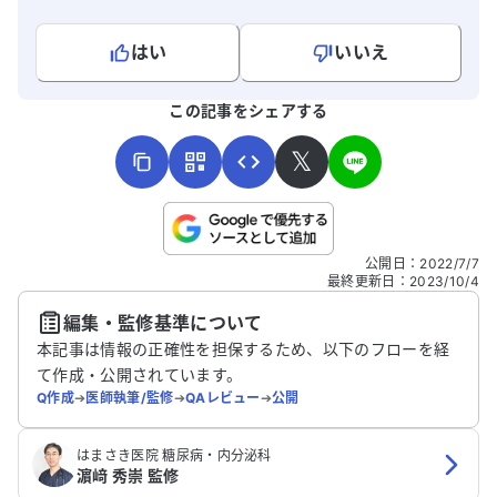
はい
いいえ
よろしければ、ご意見・ご感想をお寄せください。
この記事をシェアする
𝕏
こちらは送信専用のフォームです。氏名やご自身の病気の詳細な
公開日
：
2022/7/7
どの個人情報は入れないでください。
最終更新日
：
2023/10/4
編集・監修基準について
送信する
本記事は情報の正確性を担保するため、以下のフローを経
て作成・公開されています。
Q作成
➔
医師執筆/監修
➔
QAレビュー
➔
公開
はまさき医院 糖尿病・内分泌科
濵﨑 秀崇 監修