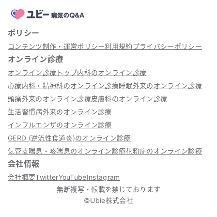
ポリシー
コンテンツ制作・運営ポリシー
利用規約
プライバシーポリシー
オンライン診療
オンライン診療トップ
内科のオンライン診療
心療内科・精神科のオンライン診療
睡眠外来のオンライン診療
頭痛外来のオンライン診療
皮膚科のオンライン診療
生活習慣病外来のオンライン診療
インフルエンザのオンライン診療
GERD (逆流性食道炎)のオンライン診療
気管支喘息・咳喘息のオンライン診療
花粉症のオンライン診療
会社情報
会社概要
Twitter
YouTube
Instagram
無断複写・転載を禁じております
©Ubie株式会社