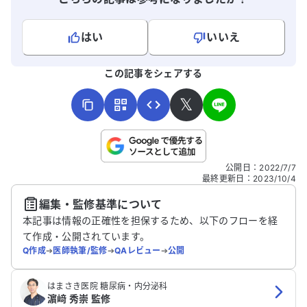
た。
はい
いいえ
よろしければ、ご意見・ご感想をお寄せください。
この記事をシェアする
𝕏
こちらは送信専用のフォームです。氏名やご自身の病気の詳細な
公開日
：
2022/7/7
どの個人情報は入れないでください。
最終更新日
：
2023/10/4
編集・監修基準について
送信する
本記事は情報の正確性を担保するため、以下のフローを経
て作成・公開されています。
Q作成
➔
医師執筆/監修
➔
QAレビュー
➔
公開
はまさき医院 糖尿病・内分泌科
濵﨑 秀崇 監修