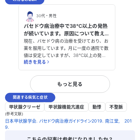
30代
・
男性
バセドウ病治療中で38℃以上の発熱
が続いています。原因について教えて
ください。
現在、バセドウ病の治療を受けており、お
薬を服用しています。月に一度の通院で数
値は安定していますが、38℃以上の発熱
続きを見る
が10日ほど続いています。この発熱の原因
について、どのように対処すればよいので
しょうか？なお、血液検査で炎症や甲状腺
もっと見る
ホルモンの異常がないかは確認しました。
発熱以外の症状としては、腕とお腹に若干
関連する病気と症状
の赤い湿疹がありますが、痒みはありませ
ん。体温は高いものの、日常生活に支障は
甲状腺クリーゼ
甲状腺機能亢進症
動悸
不整脈
なく、食欲もあり、夜もよく眠れていま
(参考文献)
す。咳や鼻水、関節の痛みもありません。
日本甲状腺学会. バセドウ病治療ガイドライン2019. 南江堂, 201
9.
内科で診察を受けましたが、原因は特定で
きず、コロナやインフルエンザも陰性でし
こちらの記事は参考になりましたか？