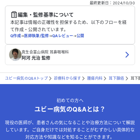
どの個人情報は入れないでください。
最終更新日
：
2024/10/30
編集・監修基準について
送信する
本記事は情報の正確性を担保するため、以下のフローを経
て作成・公開されています。
Q作成
➔
医師執筆/監修
➔
QAレビュー
➔
公開
真生会富山病院 耳鼻咽喉科
阿河 光治 監修
ユビー病気のQ&Aトップ
診療科から探す
腫瘍内科
耳下腺癌
耳下
初めての方へ
ユビー病気のQ&Aとは？
現役の医師が、患者さんの気になることや治療方法について解説
しています。ご自身だけでは対処することがむずかしい具体的な
対応方法や知識などを知ることができます。