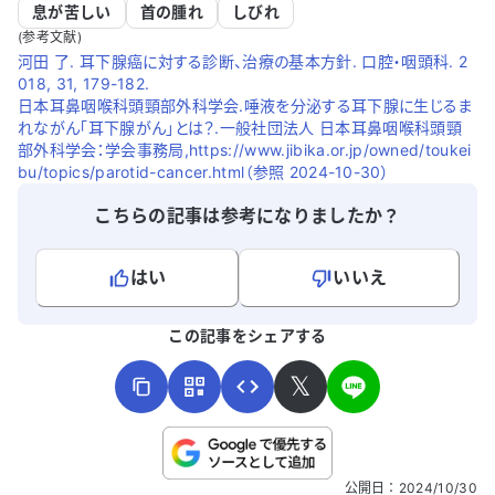
息が苦しい
首の腫れ
しびれ
(参考文献)
河田 了. 耳下腺癌に対する診断、治療の基本方針. 口腔・咽頭科. 2
018, 31, 179-182.
日本耳鼻咽喉科頭頸部外科学会.唾液を分泌する耳下腺に生じるま
れながん「耳下腺がん」とは？.一般社団法人 日本耳鼻咽喉科頭頸
部外科学会：学会事務局,https://www.jibika.or.jp/owned/toukei
bu/topics/parotid-cancer.html（参照 2024-10-30）
こちらの記事は参考になりましたか？
はい
いいえ
よろしければ、ご意見・ご感想をお寄せください。
この記事をシェアする
𝕏
こちらは送信専用のフォームです。氏名やご自身の病気の詳細な
公開日
：
2024/10/30