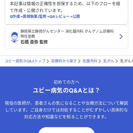
送信する
本記事は情報の正確性を担保するため、以下のフローを経
て作成・公開されています。
Q作成
➔
医師執筆/監修
➔
QAレビュー
➔
公開
静岡県立静岡がんセンター 消化器内科 がんゲノム診療科
特任助教
石橋 直弥 監修
ユビー病気のQ&Aトップ
診療科から探す
乳腺外科
乳がん
乳がん
初めての方へ
ユビー病気のQ&Aとは？
現役の医師が、患者さんの気になることや治療方法について解説
しています。ご自身だけでは対処することがむずかしい具体的な
対応方法や知識などを知ることができます。