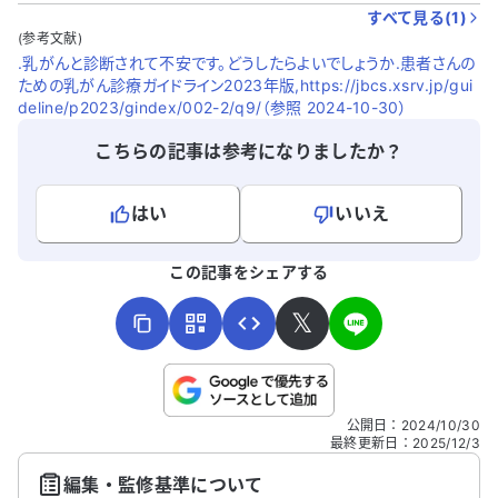
すべて見る(
1
)
(参考文献)
.乳がんと診断されて不安です。どうしたらよいでしょうか.患者さんの
ための乳がん診療ガイドライン2023年版,https://jbcs.xsrv.jp/gui
deline/p2023/gindex/002-2/q9/（参照 2024-10-30）
こちらの記事は参考になりましたか？
はい
いいえ
よろしければ、ご意見・ご感想をお寄せください。
この記事をシェアする
𝕏
こちらは送信専用のフォームです。氏名やご自身の病気の詳細な
公開日
：
2024/10/30
どの個人情報は入れないでください。
最終更新日
：
2025/12/3
編集・監修基準について