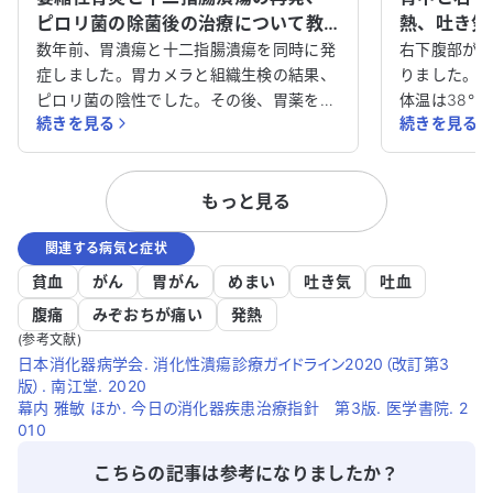
ピロリ菌の除菌後の治療について教
熱、吐き気
えてください。
べきでしょ
数年前、胃潰瘍と十二指腸潰瘍を同時に発
右下腹部が4
症しました。胃カメラと組織生検の結果、
りました。
ピロリ菌の陰性でした。その後、胃薬を服
体温は38℃
続きを見る
続きを見る
用し、一時的に回復しましたが、昨年から
もあります
再び胃痛に悩まされるようになりました。
を受診すれ
再度、胃カメラ検査を受けたところ、萎縮
潰瘍と言わ
もっと見る
性胃炎と診断されました。また、尿素呼気
法による検査をピロリ菌検査受けた結果、
関連する病気と症状
陽性反応でした。 その後、ピロリ菌の除
菌治療を受け、一応成功したとされていま
貧血
がん
胃がん
めまい
吐き気
吐血
す。しかし、最近受けた胃カメラ検査で
腹痛
みぞおちが痛い
発熱
は、萎縮性胃炎と十二指腸潰瘍の再発が確
(参考文献)
認されました。一年間胃薬を服用しても改
日本消化器病学会. 消化性潰瘍診療ガイドライン2020（改訂第3
善が見られず、不安を感じて処方を拒否し
版）. 南江堂. 2020
たところ、医師からは「治らないので薬は
幕内 雅敏 ほか. 今日の消化器疾患治療指針 第3版. 医学書院. 2
続けるように」と言われ、別の薬を処方さ
010
れました。 しかし、納得がいかず、ガスト
こちらの記事は参考になりましたか？
リノーマを疑っています。また、ピロリ菌