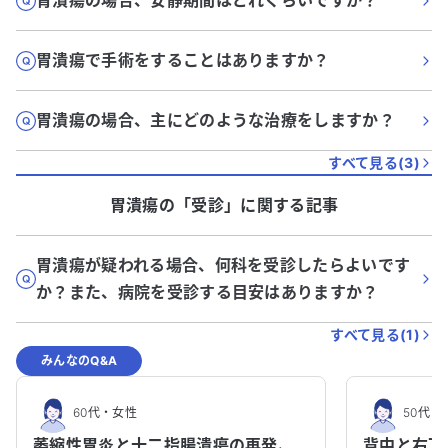
胃潰瘍の場合、安静期間はどれくらいですか？
胃潰瘍で手術をすることはありますか？
胃潰瘍の場合、主にどのような治療をしますか？
すべて見る(
3
)
胃潰瘍
の「
受診
」に関する記事
胃潰瘍が疑われる場合、何科を受診したらよいです
か？また、病院を受診する目安はありますか？
すべて見る(
1
)
みんなのQ&A
60代
・
女性
50代
・
萎縮性胃炎と十二指腸潰瘍の再発、
背中と右下