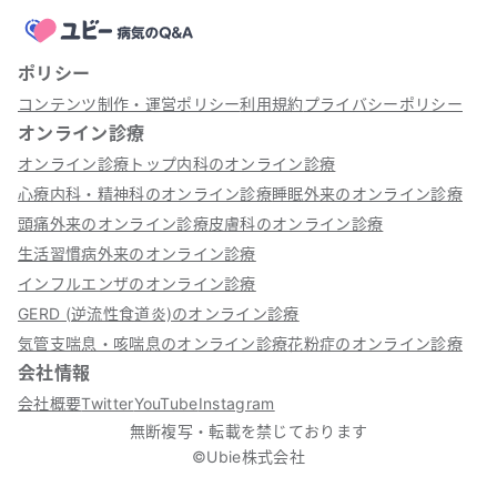
ポリシー
コンテンツ制作・運営ポリシー
利用規約
プライバシーポリシー
オンライン診療
オンライン診療トップ
内科のオンライン診療
心療内科・精神科のオンライン診療
睡眠外来のオンライン診療
頭痛外来のオンライン診療
皮膚科のオンライン診療
生活習慣病外来のオンライン診療
インフルエンザのオンライン診療
GERD (逆流性食道炎)のオンライン診療
気管支喘息・咳喘息のオンライン診療
花粉症のオンライン診療
会社情報
会社概要
Twitter
YouTube
Instagram
無断複写・転載を禁じております
©Ubie株式会社