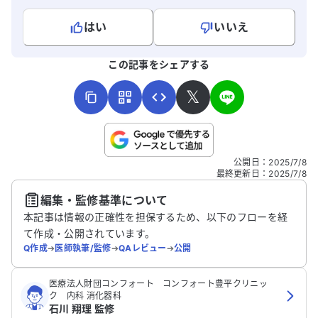
の除菌が本当に成功したのかどうかについ
ても不安があります。
はい
いいえ
よろしければ、ご意見・ご感想をお寄せください。
この記事をシェアする
𝕏
こちらは送信専用のフォームです。氏名やご自身の病気の詳細な
公開日
：
2025/7/8
どの個人情報は入れないでください。
最終更新日
：
2025/7/8
編集・監修基準について
送信する
本記事は情報の正確性を担保するため、以下のフローを経
て作成・公開されています。
Q作成
➔
医師執筆/監修
➔
QAレビュー
➔
公開
医療法人財団コンフォート コンフォート豊平クリニッ
ク 内科 消化器科
石川 翔理 監修