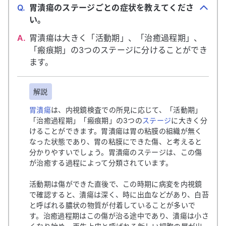
Q.
胃潰瘍のステージごとの症状を教えてくださ
い。
A.
胃潰瘍は大きく「活動期」、「治癒過程期」、
「瘢痕期」の3つのステージに分けることができ
ます。
解説
胃潰瘍
は、内視鏡検査での所見に応じて、「活動期」
「治癒過程期」「瘢痕期」の3つの
ステージ
に大きく分
けることができます。胃潰瘍は胃の粘膜の組織が無く
なった状態であり、胃の粘膜にできた傷、と考えると
分かりやすいでしょう。胃潰瘍のステージは、この傷
が治癒する過程によって分類されています。
活動期は傷ができた直後で、この時期に病変を内視鏡
で確認すると、潰瘍は深く、時に出血などがあり、白苔
と呼ばれる膿状の物質が付着していることが多いで
す。治癒過程期はこの傷が治る途中であり、潰瘍は小さ