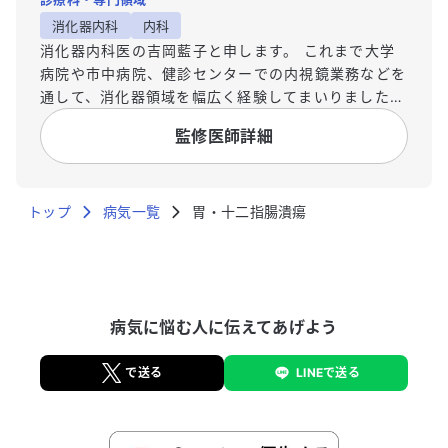
消化器内科
内科
消化器内科医の吉岡藍子と申します。 これまで大学
病院や市中病院、健診センターでの内視鏡業務などを
通して、消化器領域を幅広く経験してまいりました。
診療の現場では、専門的な用語や複雑な病状の説明
監修医師詳細
に、患者様が戸惑いや不安を感じる場面に何度も出会
いました。医療機関で提供される膨大な情報を前に、
混乱されてしまう方も少なくありません。そこで、ご
トップ
自身の病気や体、そして健康について、一人でも多く
病気一覧
胃・十二指腸潰瘍
の方が正しく理解できる環境を作りたいという想いか
ら、ユビーの活動に参加させていただいております。
皆様が正しい医学知識に普段から触れ、安心してご自
身の健康と向き合えるよう、分かりやすい情報提供に
病気に悩む人に伝えてあげよう
努めてまいります。 【経歴】 新潟大学医学部卒。
新潟県内外の市中病院、大学病院で勤務。 新潟大学
大学院医歯学総合研究科消化器内科学分野にて博士取
で送る
LINEで送る
得。 2022年からユビーに入社し、横浜市で健診内視
鏡診療を兼務。