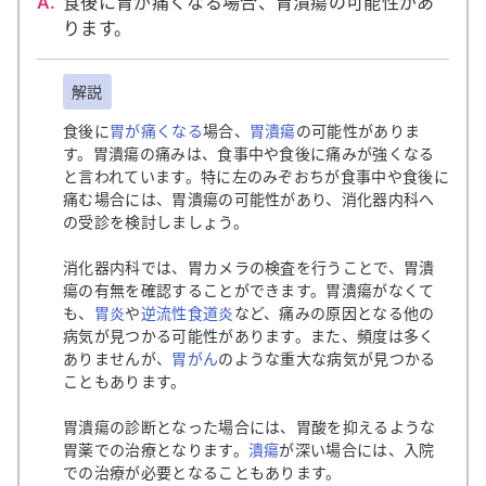
A.
食後に胃が痛くなる場合、胃潰瘍の可能性があ
ります。
解説
食後に
胃が痛くなる
場合、
胃潰瘍
の可能性がありま
す。胃潰瘍の痛みは、食事中や食後に痛みが強くなる
と言われています。特に左のみぞおちが食事中や食後に
痛む場合には、胃潰瘍の可能性があり、消化器内科へ
の受診を検討しましょう。
消化器内科では、胃カメラの検査を行うことで、胃潰
瘍の有無を確認することができます。胃潰瘍がなくて
も、
胃炎
や
逆流性食道炎
など、痛みの原因となる他の
病気が見つかる可能性があります。また、頻度は多く
ありませんが、
胃がん
のような重大な病気が見つかる
こともあります。
胃潰瘍の診断となった場合には、胃酸を抑えるような
胃薬での治療となります。
潰瘍
が深い場合には、入院
での治療が必要となることもあります。