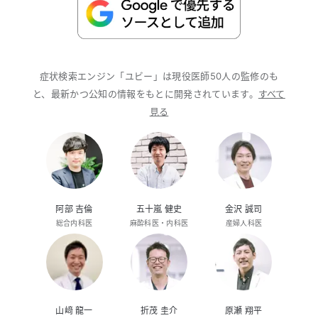
症状検索エンジン「ユビー」は現役医師50人の監修のも
と、最新かつ公知の情報をもとに開発されています。
すべて
見る
阿部 吉倫
五十嵐 健史
金沢 誠司
総合内科医
麻酔科医・内科医
産婦人科医
山﨑 龍一
折茂 圭介
原瀬 翔平