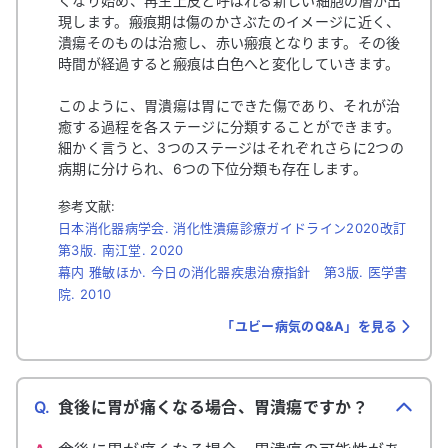
くなり始め、再生上皮と呼ばれる新しい細胞の層が出
現します。瘢痕期は傷のかさぶたのイメージに近く、
潰瘍そのものは治癒し、赤い瘢痕となります。その後
時間が経過すると瘢痕は白色へと変化していきます。
このように、胃潰瘍は胃にできた傷であり、それが治
癒する過程を各ステージに分類することができます。
細かく言うと、3つのステージはそれぞれさらに2つの
病期に分けられ、6つの下位分類も存在します。
参考文献:
日本消化器病学会. 消化性潰瘍診療ガイドライン2020改訂
第3版. 南江堂. 2020
幕内 雅敏ほか. 今日の消化器疾患治療指針 第3版. 医学書
院. 2010
「ユビー病気のQ&A」を見る
Q.
食後に胃が痛くなる場合、胃潰瘍ですか？