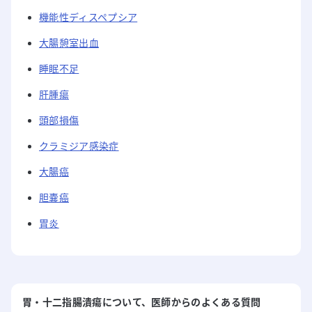
機能性ディスペプシア
大腸憩室出血
睡眠不足
肝腫瘍
頭部損傷
クラミジア感染症
大腸癌
胆嚢癌
胃炎
胃・十二指腸潰瘍
について
、医師からのよくある質問