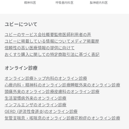
精神科医
呼吸器内科医
脳神経内科医
ユビーについて
リンク
ユビーのサービス
会社概要
監修医師
利用者の声
ユビーに掲載している情報について
メディア掲載歴
信頼性の高い医療情報の提供に向けて
おくすり購入に関しての特定商取引法に基づく表記
オンライン診療
オンライン診療トップ
内科のオンライン診療
心療内科・精神科のオンライン診療
睡眠外来のオンライン診療
頭痛外来のオンライン診療
皮膚科のオンライン診療
生活習慣病外来のオンライン診療
インフルエンザのオンライン診療
GERD (逆流性食道炎)のオンライン診療
気管支喘息・咳喘息のオンライン診療
花粉症のオンライン診療