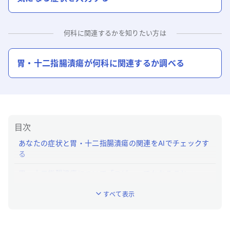
何科に関連するかを知りたい方は
胃・十二指腸潰瘍
が何科に関連するか調べる
目次
あなたの症状と胃・十二指腸潰瘍の関連をAIでチェックす
る
胃・十二指腸潰瘍について「ユビー」でわかること
胃・十二指腸潰瘍とはどんな病気ですか？
すべて表示
胃・十二指腸潰瘍の特徴的な症状はなんですか？