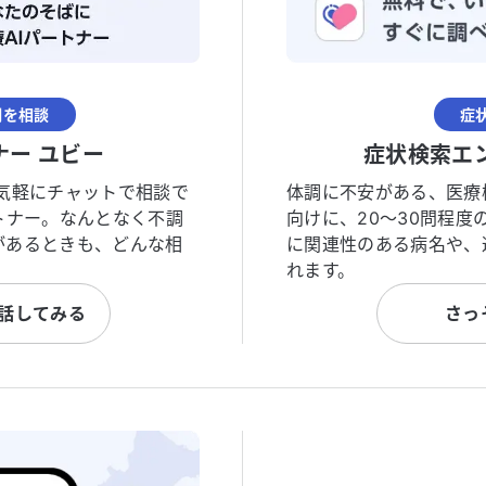
調を相談
症
ナー ユビー
症状検索エ
気軽にチャットで相談で
体調に不安がある、医療
トナー。なんとなく不調
向けに、20〜30問程
があるときも、どんな相
に関連性のある病名や、
れます。
と話してみる
さっ