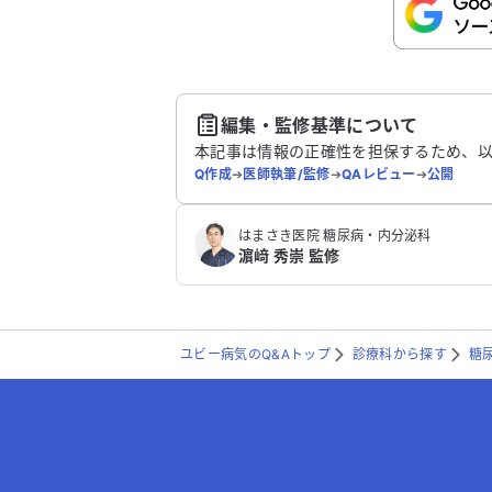
こちらは送信専用のフォームです。氏名や
さい。
送
編集・監修基準について
本記事は情報の正確性を担保するため、
Q作成
➔
医師執筆/監修
➔
QAレビュー
➔
公開
はまさき医院 糖尿病・内分泌科
濵﨑 秀崇 監修
ユビー病気のQ&Aトップ
診療科から探す
糖