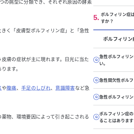
9つの病型に分類でき、それぞれ原因の酵素
ポルフィリン症
5
.
すか？
大きく「皮膚型ポルフィリン症」と「急性
ポルフィリン
急性ポルフィリン
う皮膚の症状が主に現れます。日光に当た
い。
あります。
急性間欠性ポルフ
気
や
腹痛
、
手足のしびれ
、
意識障害
など急
急性ポルフィリン
ポルフィリン症の
の薬物、環境要因によって引き起こされる
ることはあります