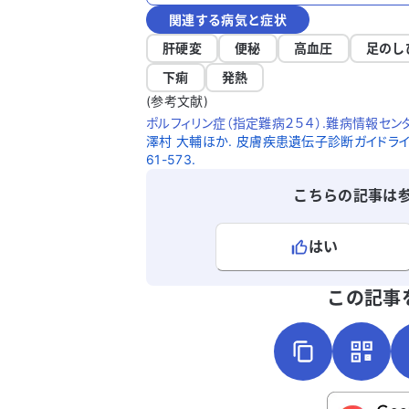
関連する病気と症状
肝硬変
便秘
高血圧
足のし
下痢
発熱
(参考文献)
ポルフィリン症（指定難病２５４）.難病情報センター.U
澤村 大輔ほか. 皮膚疾患遺伝子診断ガイドライン（第 
61-573.
こちらの記事は
はい
よろしければ、ご意見・ご感想をお
この記事