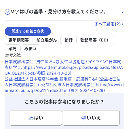
M字はげの基準・見分け方を教えてください。
すべて見る(
2
)
関連する病気と症状
更年期障害
前立腺がん
動悸
勃起障害（ED）
頭痛
めまい
(参考文献)
日本皮膚科学会.“男性型および女性型脱毛症ガイドライン”.日本皮
膚科学会.https://www.dermatol.or.jp/uploads/uploads/files/A
GA_GL2017.pdf,(参照 2024-10-28).
公益社団法人日本皮膚科学会.脱毛症 - 皮膚科Q＆A（公益社団法
人日本皮膚科学会）.公益社団法人日本皮膚科学会,https://www.d
ermatol.or.jp/qa/qa11/index.html（参照 2024-10-28）
こちらの記事は参考になりましたか？
はい
いいえ