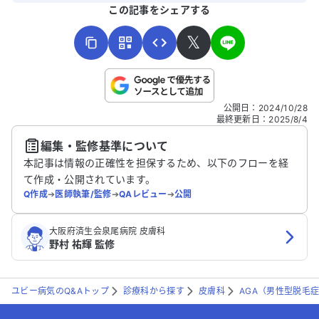
よろしければ、ご意見・ご感想をお寄せください。
この記事をシェアする
𝕏
こちらは送信専用のフォームです。氏名やご自身の病気の詳細な
公開日
：
2024/10/28
どの個人情報は入れないでください。
最終更新日
：
2025/8/4
編集・監修基準について
送信する
本記事は情報の正確性を担保するため、以下のフローを経
て作成・公開されています。
Q作成
➔
医師執筆/監修
➔
QAレビュー
➔
公開
大阪府済生会泉尾病院 皮膚科
野村 祐輝 監修
ユビー病気のQ&Aトップ
診療科から探す
皮膚科
AGA（男性型脱毛