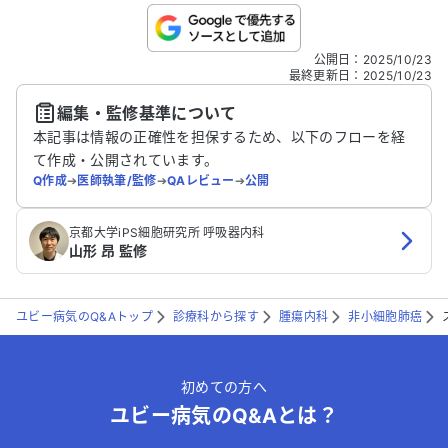
こちらは送信専用のフォームです。氏名やご自身の病気の詳細な
公開日
：
2025/10/23
どの個人情報は入れないでください。
最終更新日
：
2025/10/23
編集・監修基準について
送信する
本記事は情報の正確性を担保するため、以下のフローを経
て作成・公開されています。
Q作成
➔
医師執筆/監修
➔
QAレビュー
➔
公開
京都大学iPS細胞研究所 呼吸器内科
山形 昂 監修
ユビー病気のQ&Aトップ
診療科から探す
腫瘍内科
非小細胞肺癌
初めての方へ
ユビー病気のQ&Aとは？