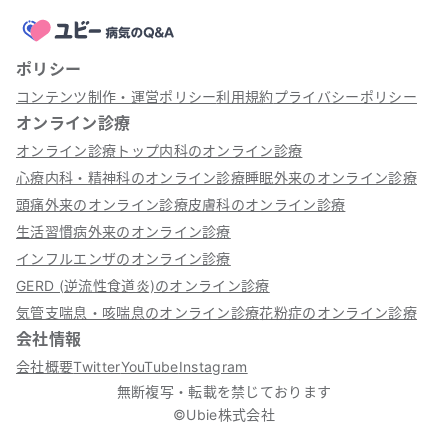
ポリシー
コンテンツ制作・運営ポリシー
利用規約
プライバシーポリシー
オンライン診療
オンライン診療トップ
内科のオンライン診療
心療内科・精神科のオンライン診療
睡眠外来のオンライン診療
頭痛外来のオンライン診療
皮膚科のオンライン診療
生活習慣病外来のオンライン診療
インフルエンザのオンライン診療
GERD (逆流性食道炎)のオンライン診療
気管支喘息・咳喘息のオンライン診療
花粉症のオンライン診療
会社情報
会社概要
Twitter
YouTube
Instagram
無断複写・転載を禁じております
©Ubie株式会社