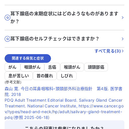
耳下腺癌の末期症状にはどのようなものがあります
か？
耳下腺癌のセルフチェックはできますか？
すべて見る(
3
)
関連する病気と症状
がん
咽頭がん
舌癌
喉頭がん
頭頸部癌
息が苦しい
首の腫れ
しびれ
(参考文献)
森山 寛. 今日の耳鼻咽喉科・頭頸部外科治療指針 第4版. 医学書
院. 2018
PDQ Adult Treatment Editorial Board. Salivary Gland Cancer
Treatment. National Cancer Institute, https://www.cancer.go
v/types/head-and-neck/hp/adult/salivary-gland-treatment-
pdq（参照 2025-06-18）
こちらの記事は参考になりましたか？