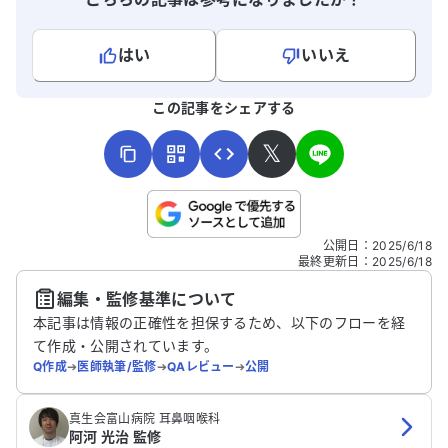
はい
いいえ
よろしければ、ご意見・ご感想をお寄せください。
この記事をシェアする
𝕏
こちらは送信専用のフォームです。氏名やご自身の病気の詳細な
公開日
：
2025/6/18
どの個人情報は入れないでください。
最終更新日
：
2025/6/18
編集・監修基準について
送信する
本記事は情報の正確性を担保するため、以下のフローを経
て作成・公開されています。
Q作成
➔
医師執筆/監修
➔
QAレビュー
➔
公開
真生会富山病院 耳鼻咽喉科
阿河 光治 監修