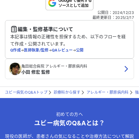
こちらは送信専用のフォームです。氏名やご自身の病気の詳細な
公開日
：
2024/12/23
どの個人情報は入れないでください。
最終更新日
：
2025/2/17
編集・監修基準について
送信する
本記事は情報の正確性を担保するため、以下のフローを経
て作成・公開されています。
Q作成
➔
医師執筆/監修
➔
QAレビュー
➔
公開
亀田総合病院 アレルギー・膠原病内科
小田 修宏 監修
ユビー病気のQ&Aトップ
診療科から探す
アレルギー・膠原病内科
強
初めての方へ
ユビー病気のQ&Aとは？
現役の医師が、患者さんの気になることや治療方法について解説