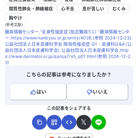
間質性肺炎・肺線維症
心不全
息が苦しい
むくみ
胸やけ
(参考文献)
難病情報センター.“全身性強皮症（指定難病５１）”.難病情報センタ
ー.https://www.nanbyou.or.jp/entry/4026,(参照 2024-12-23).
公益社団法人日本皮膚科学会.限局性強皮症 Q1 - 皮膚科Q＆A（公
益社団法人日本皮膚科学会）.公益社団法人日本皮膚科学会,http
s://www.dermatol.or.jp/qa/qa7/s5_q01.html（参照 2024-12-2
3）
こちらの記事は参考になりましたか？
はい
いいえ
よろしければ、ご意見・ご感想をお寄せください。
この記事をシェアする
𝕏