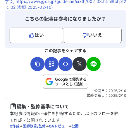
学会, https://www.jgca.jp/guideline/sixth/002_03.html#chpt2
_c_02（参照 2025-02-10）
こちらの記事は参考になりましたか？
はい
いいえ
よろしければ、ご意見・ご感想をお寄せください。
この記事をシェアする
𝕏
こちらは送信専用のフォームです。氏名やご自身の病気の詳細な
公開日
：
2025/2/10
どの個人情報は入れないでください。
最終更新日
：
2025/2/10
編集・監修基準について
送信する
本記事は情報の正確性を担保するため、以下のフローを経
て作成・公開されています。
Q作成
➔
医師執筆/監修
➔
QAレビュー
➔
公開