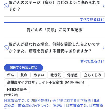
胃がんのステージ（病期）はどのように決められま
すか？
すべて見る(
2
)
胃がん
の「
受診
」に関する記事
胃がんが疑われる場合、何科を受診したらよいです
か？また、病院を受診する目安はありますか？
すべて見る(
1
)
関連する病気と症状
がん
貧血
めまい
吐き気
倦怠感
立ちくらみ
高頻度マイクロサテライト不安定性（MSI-High）
HER2遺伝子
(参考文献)
日本胃癌学会. C 切除不能進行・再発例に対する化学療法｜Ⅱ章
治療法｜胃癌治療ガイドライン 第6版｜日本胃癌学会. 日本胃癌