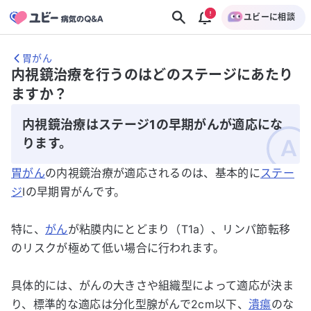
ユビーに相談
胃がん
内視鏡治療を行うのはどのステージにあたり
ますか？
内視鏡治療はステージ1の早期がんが適応にな
ります。
胃がん
の内視鏡治療が適応されるのは、基本的に
ステー
ジ
Iの早期胃がんです。
特に、
がん
が粘膜内にとどまり（T1a）、リンパ節転移
のリスクが極めて低い場合に行われます。
具体的には、がんの大きさや組織型によって適応が決ま
り、標準的な適応は分化型腺がんで2cm以下、
潰瘍
のな