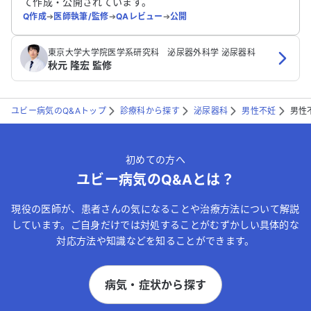
て作成・公開されています。
Q作成
➔
医師執筆/監修
➔
QAレビュー
➔
公開
東京大学大学院医学系研究科 泌尿器外科学 泌尿器科
秋元 隆宏 監修
ユビー病気のQ&Aトップ
診療科から探す
泌尿器科
男性不妊
男性
初めての方へ
ユビー病気のQ&Aとは？
現役の医師が、患者さんの気になることや治療方法について解説
しています。ご自身だけでは対処することがむずかしい具体的な
対応方法や知識などを知ることができます。
病気・症状から探す