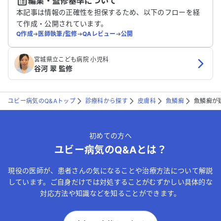
編集・監修基準について
送信する
本記事は情報の正確性を担保するため、以下のフローを経
て作成・公開されています。
Q作成
➔
医師執筆/監修
➔
QAレビュー
➔
公開
宮城県立こども病院 小児科
谷河 翠 監修
ユビー病気のQ&Aトップ
診療科から探す
皮膚科
魚鱗癬
魚鱗癬が
初めての方へ
ユビー病気のQ&Aとは？
現役の医師が、患者さんの気になることや治療方法について解説
しています。ご自身だけでは対処することがむずかしい具体的な
対応方法や知識などを知ることができます。