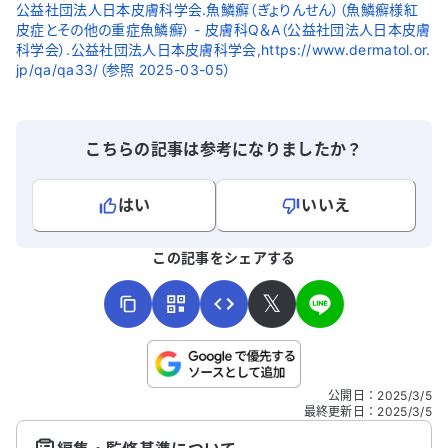
公益社団法人日本皮膚科学会.魚鱗癬（ぎょりんせん）（魚鱗癬様紅
皮症とその他の重症魚鱗癬） - 皮膚科Q＆A（公益社団法人日本皮膚
科学会）.公益社団法人日本皮膚科学会,https://www.dermatol.or.
jp/qa/qa33/（参照 2025-03-05）
こちらの記事は参考になりましたか？
はい
いいえ
よろしければ、ご意見・ご感想をお寄せください。
この記事をシェアする
𝕏
こちらは送信専用のフォームです。氏名やご自身の病気の詳細な
公開日
：
2025/3/5
どの個人情報は入れないでください。
最終更新日
：
2025/3/5