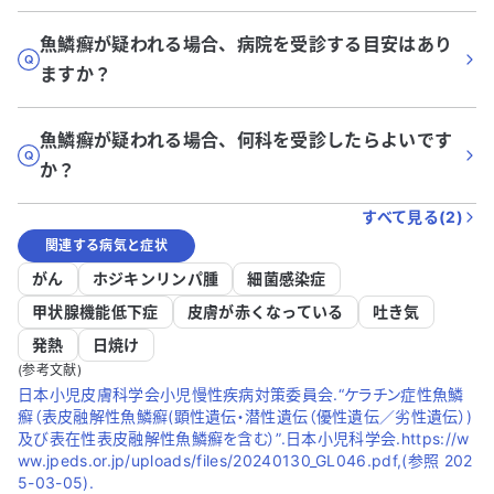
魚鱗癬が疑われる場合、病院を受診する目安はあり
ますか？
魚鱗癬が疑われる場合、何科を受診したらよいです
か？
すべて見る(
2
)
関連する病気と症状
がん
ホジキンリンパ腫
細菌感染症
甲状腺機能低下症
皮膚が赤くなっている
吐き気
発熱
日焼け
(参考文献)
日本小児皮膚科学会小児慢性疾病対策委員会.“ケラチン症性魚鱗
癬（表皮融解性魚鱗癬(顕性遺伝・潜性遺伝（優性遺伝／劣性遺伝）)
及び表在性表皮融解性魚鱗癬を含む）”.日本小児科学会.https://w
ww.jpeds.or.jp/uploads/files/20240130_GL046.pdf,(参照 202
5-03-05).