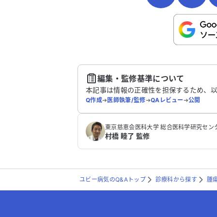
こちらは送信専用のフォームです。氏名や
さい。
送
編集・監修基準について
本記事は情報の正確性を担保するため、
Q作成
➔
医師執筆/監修
➔
QAレビュー
➔
公開
‪東京慈恵会医科大学 総合医科学研究センター
村橋 睦了 監修
ユビー病気のQ&Aトップ
診療科から探す
腫