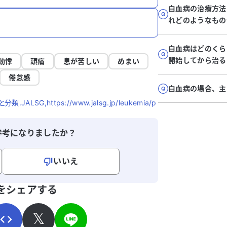
白血病の治療方法
れどのようなもの
白血病はどのくら
開始してから治る
動悸
頭痛
息が苦しい
めまい
倦怠感
白血病の場合、主
SG,https://www.jalsg.jp/leukemia/p
参考になりましたか？
いいえ
寄せください。
をシェアする
𝕏