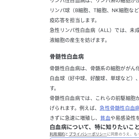
リンパ性白血病は、リンパ系の細胞が
リンパ球（B細胞、T細胞、NK細胞な
疫応答を担当します。
急性リンパ性白血病（ALL）では、未
液細胞の産生を妨げます。
骨髄性白血病
骨髄性白血病は、骨髄系の細胞ががん
白血球（好中球、好酸球、単球など）
す。
骨髄性白血病では、これらの前駆細胞
げられます。例えば、
急性骨髄性白血病
きずに急速に増殖し、
貧血
や易感染性
白血病について、特に知りたいこ
利用規約
と
プライバシーポリシー
に同意のうえ、も