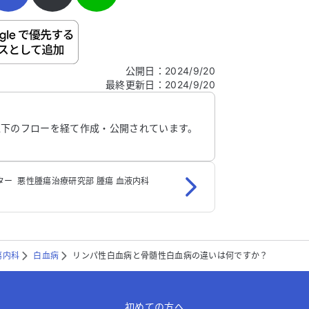
ご自身の病気の詳細などの個人情報は入れないでくだ
公開日
：
2024/9/20
最終更新日
：
2024/9/20
信する
以下のフローを経て作成・公開されています。
 ‬ 悪性腫瘍治療研究部‬ 腫瘍 血液内科
瘍内科
白血病
リンパ性白血病と骨髄性白血病の違いは何ですか？
初めての方へ