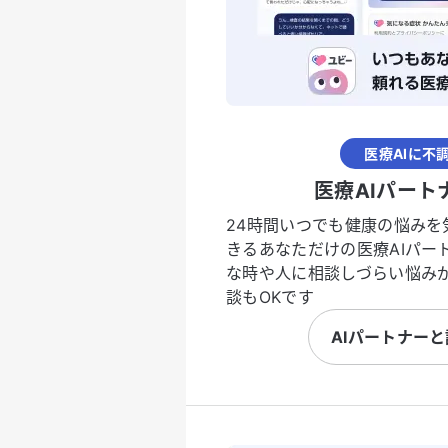
医療AIに不
医療AIパート
24時間いつでも健康の悩みを
きるあなただけの医療AIパー
な時や人に相談しづらい悩み
談もOKです
AIパートナー