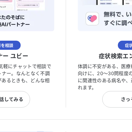
調を相談
症
ナー ユビー
症状検索エ
気軽にチャットで相談で
体調に不安がある、医療
トナー。なんとなく不調
向けに、20〜30問程
があるときも、どんな相
に関連性のある病名や、
れます。
と話してみる
さっ