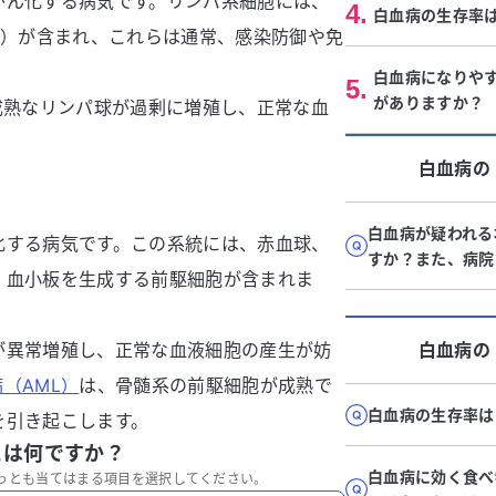
がん化する病気です。リンパ系細胞には、
4
.
白血病の生存率
ど）が含まれ、これらは通常、感染防御や免
白血病になりや
5
.
がありますか？
成熟なリンパ球が過剰に増殖し、正常な血
白血病
の
白血病が疑われる
化する病気です。この系統には、赤血球、
すか？また、病院
、血小板を生成する前駆細胞が含まれま
が異常増殖し、正常な血液細胞の産生が妨
白血病
の
（AML）
は、骨髄系の前駆細胞が成熟で
白血病の生存率は
を引き起こします。
とは何ですか？
白血病に効く食べ
っとも当てはまる項目を選択してください。