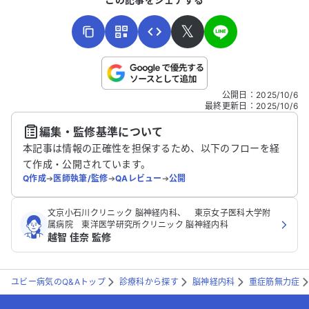
んが、夜になると右目だけ下がり、視界が
ぼやけたり二重になることがあります。ど
𝕏
のように対処すれば良いか、アドバイスを
いただけると助かります。
こちらは送信専用のフォームです。氏名やご自身の病気の詳細な
公開日
：
2025/10/6
どの個人情報は入れないでください。
最終更新日
：
2025/10/6
編集・監修基準について
送信する
本記事は情報の正確性を担保するため、以下のフローを経
て作成・公開されています。
Q作成
➔
医師執筆/監修
➔
QAレビュー
➔
公開
文京小石川クリニック 脳神経内科、 東京女子医科大学附
属病院 東洋医学研究所クリニック 脳神経内科
越智 佳奈 監修
ユビー病気のQ&Aトップ
診療科から探す
脳神経内科
重症筋無力症