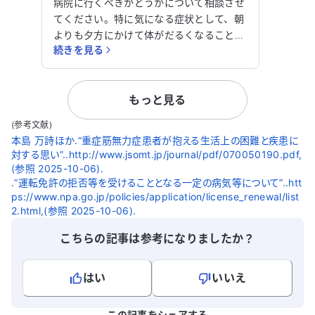
め、病院に行くべきか相談させてく
病院に行くべきかどうかについて相談させ
ださい。
てください。特に気になる症状として、朝
よりも夕方にかけて体がだるくなることが
続きを見る
あります。現在、重症筋無力症（MG）の
疑いはなく、診断もされていませんが、以
前に病院を受診しました。 初めて症状を
もっと見る
感じたのは半年前ごろで、夕方になると上
下肢に力が入りにくくなりました。その2
(参考文献)
週後ごろには、上下肢の強い脱力感があ
本島 万詩ほか.“重症筋無力症患者が抱える生活上の困難と疾患に
り、首を支えるのも難しい状態になったた
対する思い”..http://www.jsomt.jp/journal/pdf/070050190.pdf,
め受診しました。MGの疑いで検査を受け
(参照 2025-10-06).
ましたが、アセチルコリンレセプター抗
.“運転免許の拒否等を受けることとなる一定の病気等について”..htt
ps://www.npa.go.jp/policies/application/license_renewal/list
体、Musk抗体、伝導刺激検査、テンシロ
2.html,(参照 2025-10-06).
ンテストのいずれも陰性でした。その結
果、心療内科を勧められ、別の病院への紹
こちらの記事は参考になりましたか？
介状も書いてもらえませんでした。 現
在、上下肢の易疲労感や脱力感はほぼ毎日
はい
いいえ
感じており、日によっては3〜4回むせるこ
ともあります。咀嚼に疲れるのもほぼ毎日
よろしければ、ご意見・ご感想をお寄せください。
です。眼瞼下垂は日中はほとんどありませ
この記事をシェアする