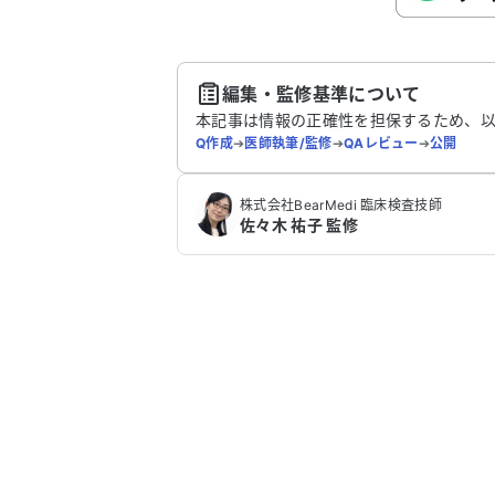
送
編集・監修基準について
本記事は情報の正確性を担保するため、
Q作成
➔
医師執筆/監修
➔
QAレビュー
➔
公開
株式会社BearMedi 臨床検査技師
佐々木 祐子 監修