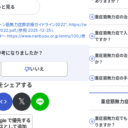
めて症状を
ありますか？
っと見る
ろで、夕方になると上
くなりました。その2
重症筋無力症の治
肢の強い脱力感があ
無力症群診療ガイドライン2022”..https://w
難しい状態になったた
2022.pdf,(参照 2025-12-25).
重症筋無力症で入
Gの疑いで検査を受け
s://www.nanbyou.or.jp/entry/120,(参
ですか？
コリンレセプター抗
導刺激検査、テンシロ
参考になりましたか？
陰性でした。その結
重症筋無力症の治
られ、別の病院への紹
か？
せんでした。 現
いいえ
感や脱力感はほぼ毎日
重症筋無力症の手
っては3〜4回むせるこ
寄せください。
をシェアする
に疲れるのもほぼ毎日
中はほとんどありませ
𝕏
目だけ下がり、視界が
重症筋無力
ることがあります。ど
良いか、アドバイスを
重症筋無力症でも
ます。
ご自身の病気の詳細などの個人情報は入れないでくだ
りますか？