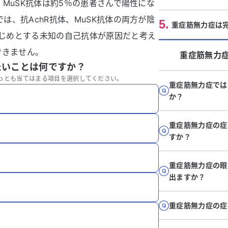
ん、MuSK抗体は約5％の患者さんで陽性にな
では、抗AchR抗体、MuSK抗体の両方が陰
5
.
重症筋無力症は
はじめとする未知の自己抗体が原因だと考え
できません。
重症筋無力
たいことは何ですか？
っとも当てはまる項目を選択してください。
重症筋無力症では
か？
重症筋無力症の症
すか？
重症筋無力症の眼
出ますか？
重症筋無力症の症