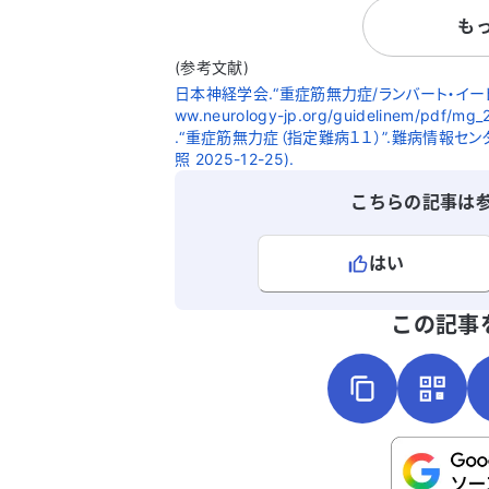
前に病院を受診しました。 初
も
感じたのは半年前ご
下肢に力が入りにく
(参考文献)
週後ごろには、上下
日本神経学会.“重症筋無力症/ランバート・イートン筋
り、首を支えるのも
ww.neurology-jp.org/guidelinem/pdf/mg_
め受診しました。M
.“重症筋無力症（指定難病１１）”.難病情報センター.http
ましたが、アセチル
照 2025-12-25).
体、Musk抗体、伝
こちらの記事は
ンテストのいずれも
果、心療内科を勧め
介状も書いてもらえま
はい
在、上下肢の易疲労
感じており、日によ
よろしければ、ご意見・ご感想をお
この記事
ともあります。咀嚼
です。眼瞼下垂は日
んが、夜になると右
ぼやけたり二重にな
のように対処すれば
いただけると助かり
こちらは送信専用のフォームです。氏名や
さい。