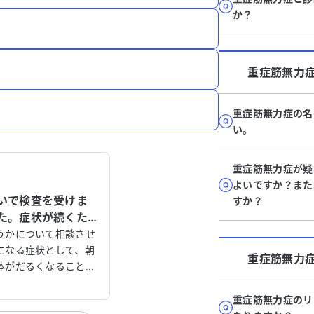
か？
重症筋無力
重症筋無力症の名
い。
重症筋無力症が疑
よいですか？また
いで検査を受けま
すか？
た。症状が続くた
きか相談させてく
うかについて相談させ
になる症状として、朝
重症筋無力
体がだるくなることが
症筋無力症（MG）の
されていませんが、以
重症筋無力症のリ