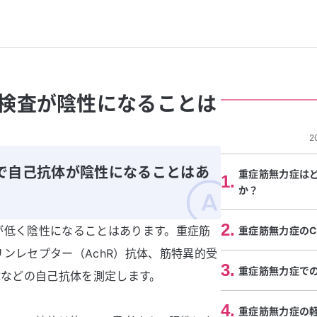
検査が陰性になることは
2
で自己抗体が陰性になることはあ
重症筋無力症は
1
.
か？
2
.
が低く陰性になることはあります。重症筋
重症筋無力症の
ンレセプター（AchR）抗体、筋特異的受
3
.
重症筋無力症で
体などの自己抗体を測定します。
4
.
重症筋無力症の