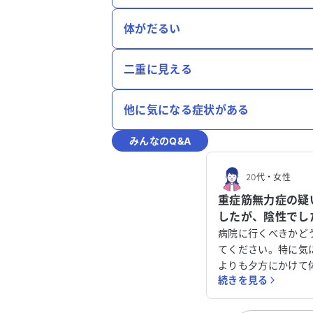
体がだるい
二重に見える
他に気になる症状がある
みんなのQ&A
20代
・
女性
重症筋無力症の疑
したが、陰性でし
め、病院に行くべ
病院に行くべきかど
ださい。
てください。特に気
よりも夕方にかけて
続きを見る
あります。現在、重
疑いはなく、診断も