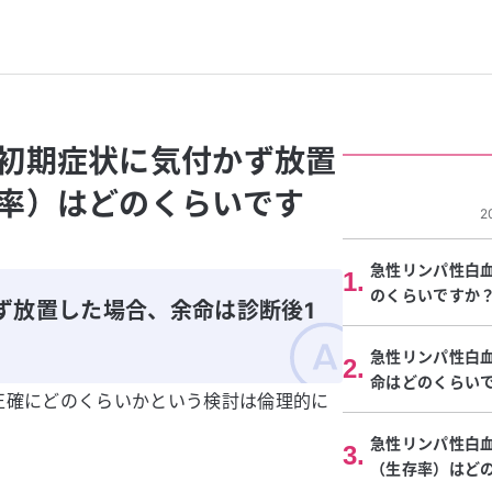
初期症状に気付かず放置
率）はどのくらいです
2
急性リンパ性白血
1
.
のくらいですか
ず放置した場合、余命は診断後1
。
急性リンパ性白
2
.
命はどのくらい
正確にどのくらいかという検討は倫理的に
急性リンパ性白
3
.
（生存率）はど