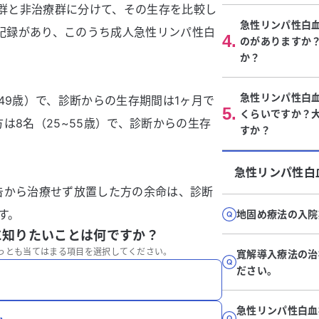
療群と非治療群に分けて、その生存を比較し
急性リンパ性白
の記録があり、このうち成人急性リンパ性白
4
.
のがありますか
か？
急性リンパ性白血
49歳）で、診断からの生存期間は1ヶ月で
5
.
くらいですか？
は8名（25~55歳）で、診断からの生存
すか？
急性リンパ性白
告から治療せず放置した方の余命は、診断
す。
地固め療法の入院
に知りたいことは何ですか？
っとも当てはまる項目を選択してください。
寛解導入療法の治
ださい。
急性リンパ性白血