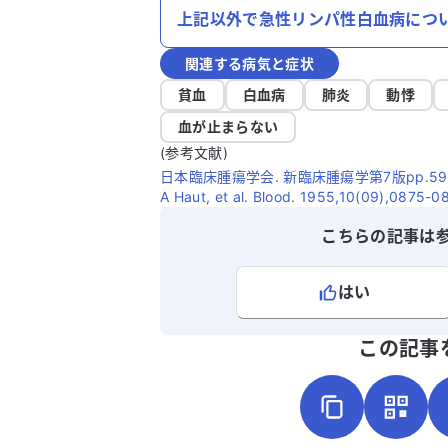
上記以外で急性リンパ性白血病につ
関連する病気と症状
貧血
白血病
肺炎
動悸
血が止まらない
(参考文献)
日本臨床腫瘍学会. 新臨床腫瘍学第7版pp.591~
A Haut, et al. Blood. 1955,10(09),0875-0
こちらの記事は
はい
よろしければ、ご意見・ご感想をお
この記事