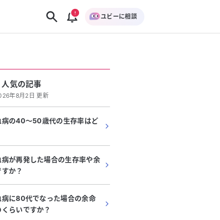
ユビーに相談
人気の記事
026年8月2日 更新
病の40～50歳代の生存率はど
？
血病が再発した場合の生存率や余
ですか？
血病に80代でなった場合の余命
のくらいですか？