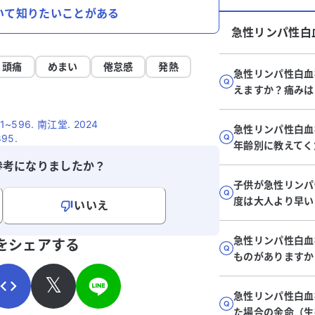
いて知りたいことがある
急性リンパ性白
頭痛
めまい
倦怠感
発熱
急性リンパ性白血
えますか？痛みは
596. 南江堂. 2024
急性リンパ性白血
895.
年齢別に教えてく
参考になりましたか？
子供が急性リンパ
度は大人より早い
いいえ
寄せください。
急性リンパ性白血
をシェアする
ものがありますか
𝕏
急性リンパ性白血
た場合の余命（生