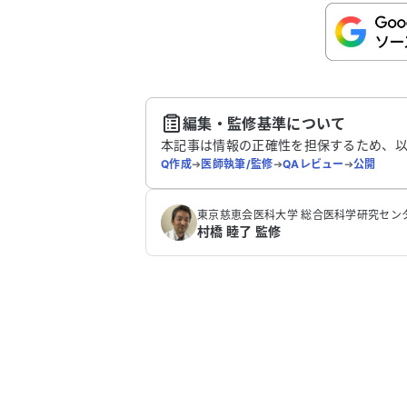
こちらは送信専用のフォームです。氏名や
さい。
送
編集・監修基準について
本記事は情報の正確性を担保するため、
Q作成
➔
医師執筆/監修
➔
QAレビュー
➔
公開
‪東京慈恵会医科大学 総合医科学研究センター
村橋 睦了 監修