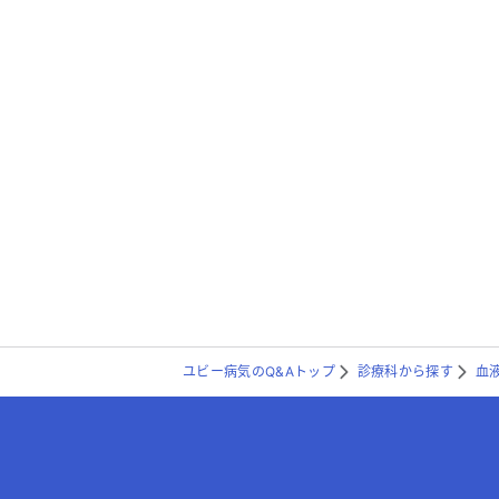
ユビー病気のQ&Aトップ
診療科から探す
血