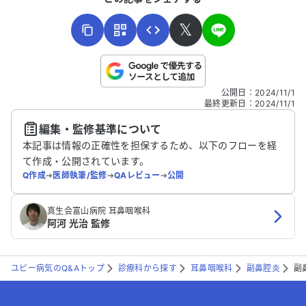
𝕏
こちらは送信専用のフォームです。氏名やご自身の病気の詳細な
公開日
：
2024/11/1
どの個人情報は入れないでください。
最終更新日
：
2024/11/1
編集・監修基準について
送信する
本記事は情報の正確性を担保するため、以下のフローを経
て作成・公開されています。
Q作成
➔
医師執筆/監修
➔
QAレビュー
➔
公開
真生会富山病院 耳鼻咽喉科
阿河 光治 監修
ユビー病気のQ&Aトップ
診療科から探す
耳鼻咽喉科
副鼻腔炎
副