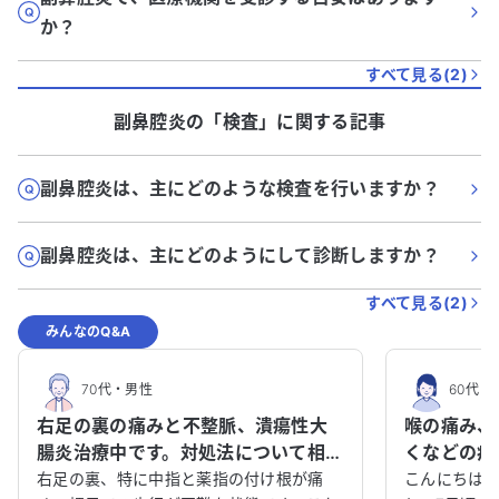
か？
すべて見る(
2
)
副鼻腔炎
の「
検査
」に関する記事
副鼻腔炎は、主にどのような検査を行いますか？
副鼻腔炎は、主にどのようにして診断しますか？
すべて見る(
2
)
みんなのQ&A
70代
・
男性
60代
・
右足の裏の痛みと不整脈、潰瘍性大
喉の痛み、
腸炎治療中です。対処法について相談
くなどの症
させてください。
中の私は何
右足の裏、特に中指と薬指の付け根が痛
こんにちは。